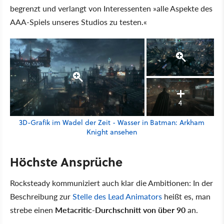
begrenzt und verlangt von Interessenten »alle Aspekte des
AAA-Spiels unseres Studios zu testen.«
4
3D-Grafik im Wadel der Zeit - Wasser in Batman: Arkham
Knight ansehen
Höchste Ansprüche
Rocksteady kommuniziert auch klar die Ambitionen: In der
Beschreibung zur
Stelle des Lead Animators
heißt es, man
strebe einen
Metacritic-Durchschnitt von über 90
an.