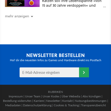
Katzen soll ihre Lebensspanne »von
15 auf 30 Jahre verdoppeln« und
über 1.200 Kommentare setzen sich
kritisch damit auseinander
mehr anzeigen
NEWSLETTER BESTELLEN
Hol' dir die neuesten Infos zu Games und Hardware direkt ins Postfach
RUBRIKEN
Impressum
|
Unser Team
|
Unser Kodex
|
Über Webedia
|
Abo kündigen
|
Bestellung widerrufen
|
Karriere
|
Newsletter
|
Kontakt
|
Nutzungsbestimmungen
|
Mediadaten
|
Datenschutzerklärung
|
Cookies & Tracking
|
Transparenzbericht