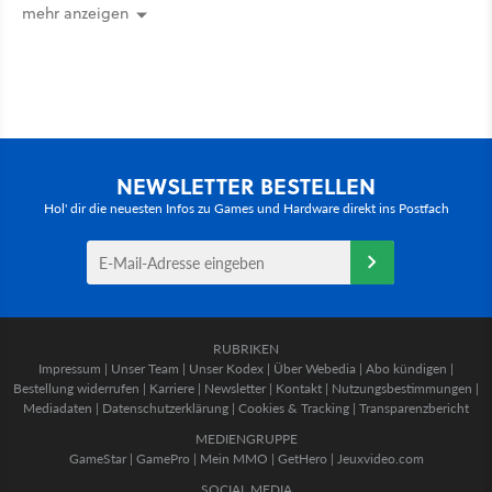
mehr anzeigen
NEWSLETTER BESTELLEN
Hol' dir die neuesten Infos zu Games und Hardware direkt ins Postfach
RUBRIKEN
Impressum
|
Unser Team
|
Unser Kodex
|
Über Webedia
|
Abo kündigen
|
Bestellung widerrufen
|
Karriere
|
Newsletter
|
Kontakt
|
Nutzungsbestimmungen
|
Mediadaten
|
Datenschutzerklärung
|
Cookies & Tracking
|
Transparenzbericht
MEDIENGRUPPE
GameStar
|
GamePro
|
Mein MMO
|
GetHero
|
Jeuxvideo.com
SOCIAL MEDIA