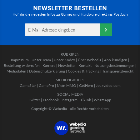
NEWSLETTER BESTELLEN
Hol' dir die neuesten Infos zu Games und Hardware direkt ins Postfach
RUBRIKEN
Impressum
|
Unser Team
|
Unser Kodex
|
Über Webedia
|
Abo kündigen
|
Bestellung widerrufen
|
Karriere
|
Newsletter
|
Kontakt
|
Nutzungsbestimmungen
|
Mediadaten
|
Datenschutzerklärung
|
Cookies & Tracking
|
Transparenzbericht
MEDIENGRUPPE
GameStar
|
GamePro
|
Mein MMO
|
GetHero
|
Jeuxvideo.com
SOCIAL MEDIA
Twitter
|
Facebook
|
Instagram
|
TikTok
|
WhatsApp
Copyright © Webedia - alle Rechte vorbehalten