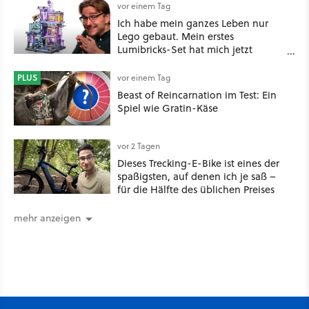
vor einem Tag
Ich habe mein ganzes Leben nur
Lego gebaut. Mein erstes
Lumibricks-Set hat mich jetzt
nachhaltig beeindruckt: Game
Stack im Test
PLUS
vor einem Tag
Beast of Reincarnation im Test: Ein
Spiel wie Gratin-Käse
vor 2 Tagen
Dieses Trecking-E-Bike ist eines der
spaßigsten, auf denen ich je saß –
für die Hälfte des üblichen Preises
mehr anzeigen