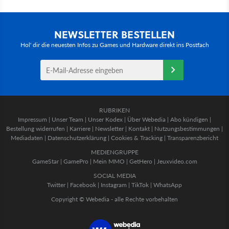
NEWSLETTER BESTELLEN
Hol' dir die neuesten Infos zu Games und Hardware direkt ins Postfach
RUBRIKEN
Impressum
|
Unser Team
|
Unser Kodex
|
Über Webedia
|
Abo kündigen
|
Bestellung widerrufen
|
Karriere
|
Newsletter
|
Kontakt
|
Nutzungsbestimmungen
|
Mediadaten
|
Datenschutzerklärung
|
Cookies & Tracking
|
Transparenzbericht
MEDIENGRUPPE
GameStar
|
GamePro
|
Mein MMO
|
GetHero
|
Jeuxvideo.com
SOCIAL MEDIA
Twitter
|
Facebook
|
Instagram
|
TikTok
|
WhatsApp
Copyright © Webedia - alle Rechte vorbehalten