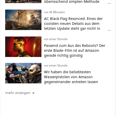
überraschend simplen Methode
eine tiefe Höhle und hinterließen
Spuren für die Ewigkeit
vor 45 Minuten
AC Black Flag Resynced: Eines der
coolsten neuen Details aus dem
letzten Update steht gar nicht in
den Patch Notes
vor einer Stunde
Passend zum Aus des Reboots? Der
erste Blade-Film ist auf Amazon
gerade richtig günstig
vor einer Stunde
Wir haben die beliebtesten
Wasserpistolen von Amazon
gegeneinander antreten lassen
mehr anzeigen