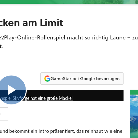
ocken am Limit
ee2Play-Online-Rollenspiel macht so richtig Laune – z
t.
GameStar bei Google bevorzugen
5:42
enspiel Skyforge hat eine große Macke!
s
und bekommt ein Intro präsentiert, das reinhaut wie eine