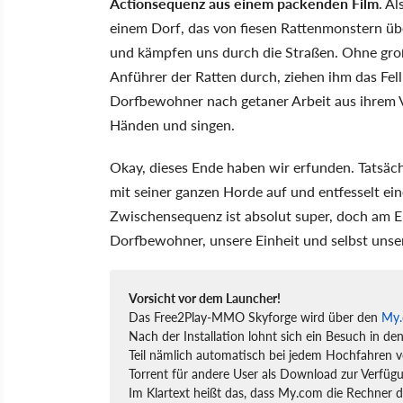
Actionsequenz aus einem packenden Film
. Al
einem Dorf, das von fiesen Rattenmonstern üb
und kämpfen uns durch die Straßen. Ohne gro
Anführer der Ratten durch, ziehen ihm das Fel
Dorfbewohner nach getaner Arbeit aus ihrem Ver
Händen und singen.
Okay, dieses Ende haben wir erfunden. Tatsäch
mit seiner ganzen Horde auf und entfesselt ei
Zwischensequenz ist absolut super, doch am End
Dorfbewohner, unsere Einheit und selbst unse
Vorsicht vor dem Launcher!
Das Free2Play-MMO Skyforge wird über den
My.
Nach der Installation lohnt sich ein Besuch in de
Teil nämlich automatisch bei jedem Hochfahren vo
Torrent für andere User als Download zur Verfügu
Im Klartext heißt das, dass My.com die Rechner 