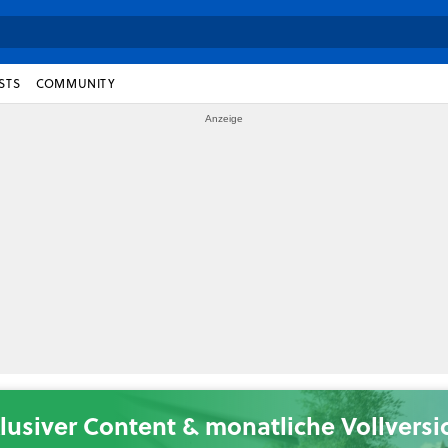
STS
COMMUNITY
lusiver Content & monatliche Vollvers