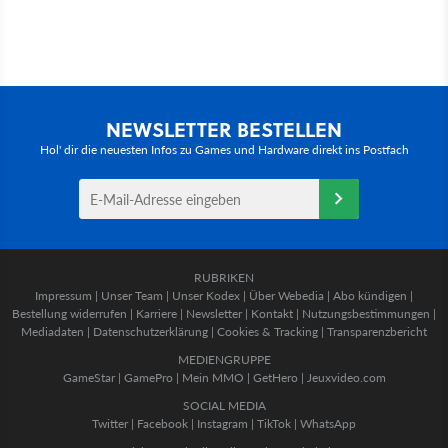
NEWSLETTER BESTELLEN
Hol' dir die neuesten Infos zu Games und Hardware direkt ins Postfach
RUBRIKEN
Impressum
|
Unser Team
|
Unser Kodex
|
Über Webedia
|
Abo kündigen
|
Bestellung widerrufen
|
Karriere
|
Newsletter
|
Kontakt
|
Nutzungsbestimmungen
|
Mediadaten
|
Datenschutzerklärung
|
Cookies & Tracking
|
Transparenzbericht
MEDIENGRUPPE
GameStar
|
GamePro
|
Mein MMO
|
GetHero
|
Jeuxvideo.com
SOCIAL MEDIA
Twitter
|
Facebook
|
Instagram
|
TikTok
|
WhatsApp