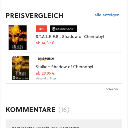
PREISVERGLEICH
alle anzeigen
TIPP
S.T.A.L.K.E.R.: Shadow of Chernobyl
ab 14,39 €
Stalker: Shadow of Chernobyl
ab 29,95 €
Versand s. Shop
ANZEIGE
KOMMENTARE
(16)