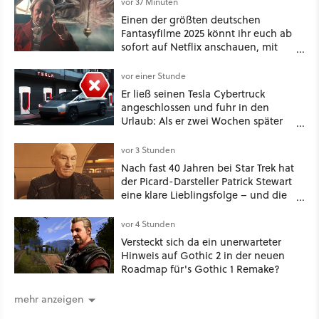
vor 37 Minuten
Einen der größten deutschen
Fantasyfilme 2025 könnt ihr euch ab
sofort auf Netflix anschauen, mit
dabei: ein Star aus Der Hobbit
vor einer Stunde
Er ließ seinen Tesla Cybertruck
angeschlossen und fuhr in den
Urlaub: Als er zwei Wochen später
zurückkam, sprang der Truck nicht
mehr an [Best of GameStar]
vor 3 Stunden
Nach fast 40 Jahren bei Star Trek hat
der Picard-Darsteller Patrick Stewart
eine klare Lieblingsfolge – und die
ist Familiensache
vor 4 Stunden
Versteckt sich da ein unerwarteter
Hinweis auf Gothic 2 in der neuen
Roadmap für's Gothic 1 Remake?
mehr anzeigen