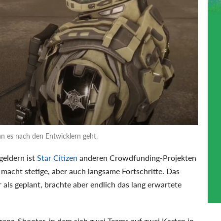
n es nach den Entwicklern geht.
geldern ist
Star Citizen
anderen Crowdfunding-Projekten
 macht stetige, aber auch langsame Fortschritte. Das
als geplant, brachte aber endlich das lang erwartete
rena-Shooter, in dem sich zwei Teams auf zwei Karten in