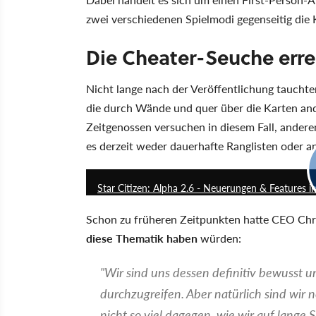
zwei verschiedenen Spielmodi gegenseitig die 
Die Cheater-Seuche erre
Nicht lange nach der Veröffentlichung taucht
die durch Wände und quer über die Karten and
Zeitgenossen versuchen in diesem Fall, andere
es derzeit weder dauerhafte Ranglisten oder a
Star Citizen: Alpha 2.6 - Neuerungen & Features im
Schon zu früheren Zeitpunkten hatte CEO Chri
diese Thematik haben
würden:
"Wir sind uns dessen definitiv bewusst 
durchzugreifen. Aber natürlich sind wir 
nicht so viel dagegen, wie wir auf lange S