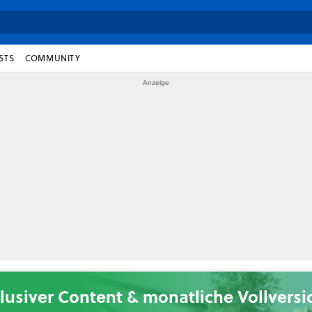
STS
COMMUNITY
lusiver Content & monatliche Vollvers