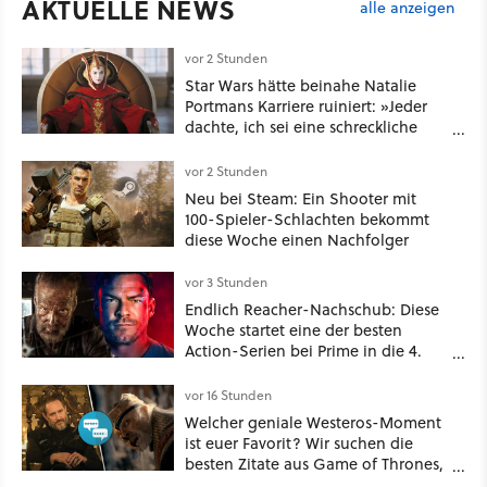
AKTUELLE NEWS
alle anzeigen
vor 2 Stunden
Star Wars hätte beinahe Natalie
Portmans Karriere ruiniert: »Jeder
dachte, ich sei eine schreckliche
Schauspielerin«
vor 2 Stunden
Neu bei Steam: Ein Shooter mit
100-Spieler-Schlachten bekommt
diese Woche einen Nachfolger
vor 3 Stunden
Endlich Reacher-Nachschub: Diese
Woche startet eine der besten
Action-Serien bei Prime in die 4.
Staffel - unsere Streaming-Tipps
vor 16 Stunden
Welcher geniale Westeros-Moment
ist euer Favorit? Wir suchen die
besten Zitate aus Game of Thrones,
House of the Dragon und Knight of