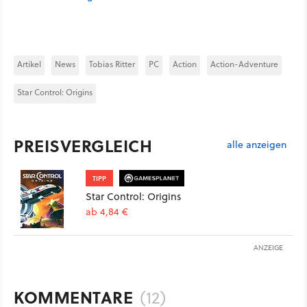
Artikel
News
Tobias Ritter
PC
Action
Action-Adventure
Star Control: Origins
PREISVERGLEICH
alle anzeigen
TIPP
Star Control: Origins
ab 4,84 €
ANZEIGE
KOMMENTARE
(12)