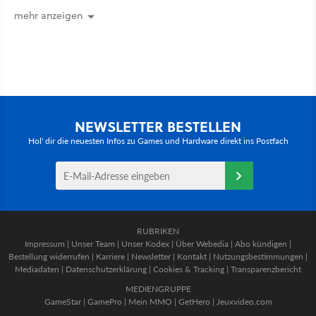
the Seven Kingdoms
mehr anzeigen
NEWSLETTER BESTELLEN
Hol' dir die neuesten Infos zu Games und Hardware direkt ins Postfach
RUBRIKEN
Impressum
|
Unser Team
|
Unser Kodex
|
Über Webedia
|
Abo kündigen
|
Bestellung widerrufen
|
Karriere
|
Newsletter
|
Kontakt
|
Nutzungsbestimmungen
|
Mediadaten
|
Datenschutzerklärung
|
Cookies & Tracking
|
Transparenzbericht
MEDIENGRUPPE
GameStar
|
GamePro
|
Mein MMO
|
GetHero
|
Jeuxvideo.com