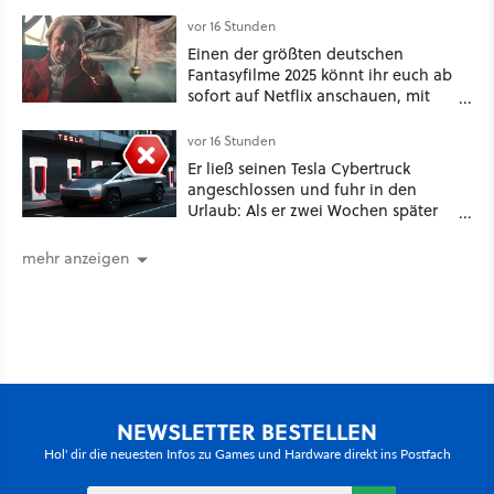
Game Awards zu
vor 16 Stunden
Einen der größten deutschen
Fantasyfilme 2025 könnt ihr euch ab
sofort auf Netflix anschauen, mit
dabei: ein Star aus Der Hobbit
vor 16 Stunden
Er ließ seinen Tesla Cybertruck
angeschlossen und fuhr in den
Urlaub: Als er zwei Wochen später
zurückkam, sprang der Truck nicht
mehr an [Best of GameStar]
mehr anzeigen
NEWSLETTER BESTELLEN
Hol' dir die neuesten Infos zu Games und Hardware direkt ins Postfach