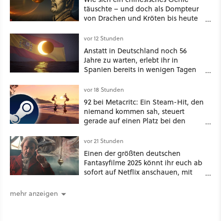
täuschte – und doch als Dompteur
von Drachen und Kröten bis heute
Recht behält [Best of GameStar]
vor 12 Stunden
Anstatt in Deutschland noch 56
Jahre zu warten, erlebt ihr in
Spanien bereits in wenigen Tagen
ein schattiges Sommer-Spektakel
vor 18 Stunden
92 bei Metacritc: Ein Steam-Hit, den
niemand kommen sah, steuert
gerade auf einen Platz bei den
Game Awards zu
vor 21 Stunden
Einen der größten deutschen
Fantasyfilme 2025 könnt ihr euch ab
sofort auf Netflix anschauen, mit
dabei: ein Star aus Der Hobbit
mehr anzeigen