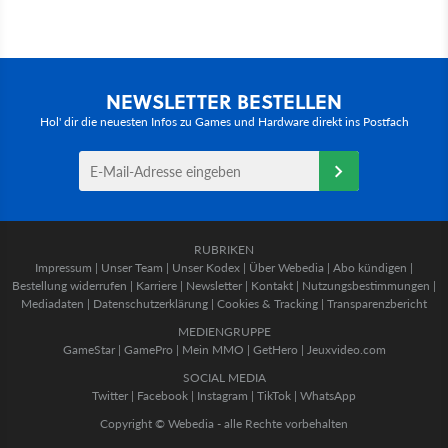
NEWSLETTER BESTELLEN
Hol' dir die neuesten Infos zu Games und Hardware direkt ins Postfach
RUBRIKEN
Impressum
|
Unser Team
|
Unser Kodex
|
Über Webedia
|
Abo kündigen
|
Bestellung widerrufen
|
Karriere
|
Newsletter
|
Kontakt
|
Nutzungsbestimmungen
|
Mediadaten
|
Datenschutzerklärung
|
Cookies & Tracking
|
Transparenzbericht
MEDIENGRUPPE
GameStar
|
GamePro
|
Mein MMO
|
GetHero
|
Jeuxvideo.com
SOCIAL MEDIA
Twitter
|
Facebook
|
Instagram
|
TikTok
|
WhatsApp
Copyright © Webedia - alle Rechte vorbehalten