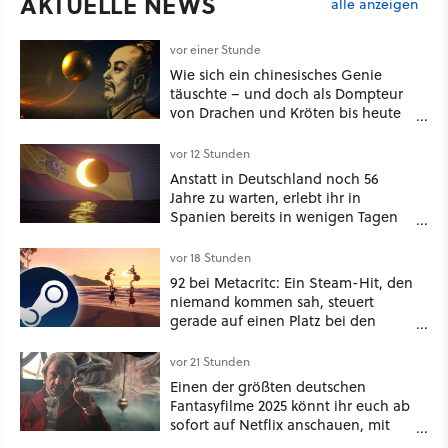
AKTUELLE NEWS
alle anzeigen
vor einer Stunde
Wie sich ein chinesisches Genie
täuschte – und doch als Dompteur
von Drachen und Kröten bis heute
Recht behält [Best of GameStar]
vor 12 Stunden
Anstatt in Deutschland noch 56
Jahre zu warten, erlebt ihr in
Spanien bereits in wenigen Tagen
ein schattiges Sommer-Spektakel
vor 18 Stunden
92 bei Metacritc: Ein Steam-Hit, den
niemand kommen sah, steuert
gerade auf einen Platz bei den
Game Awards zu
vor 21 Stunden
Einen der größten deutschen
Fantasyfilme 2025 könnt ihr euch ab
sofort auf Netflix anschauen, mit
dabei: ein Star aus Der Hobbit