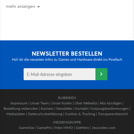
mehr anzeigen
NEWSLETTER BESTELLEN
Hol' dir die neuesten Infos zu Games und Hardware direkt ins Postfach
RUBRIKEN
Impressum
|
Unser Team
|
Unser Kodex
|
Über Webedia
|
Abo kündigen
|
Bestellung widerrufen
|
Karriere
|
Newsletter
|
Kontakt
|
Nutzungsbestimmungen
|
Mediadaten
|
Datenschutzerklärung
|
Cookies & Tracking
|
Transparenzbericht
MEDIENGRUPPE
GameStar
|
GamePro
|
Mein MMO
|
GetHero
|
Jeuxvideo.com