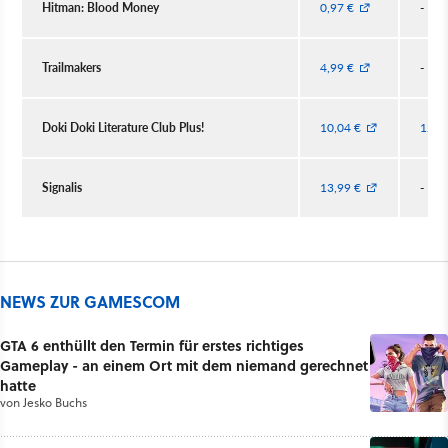
Hitman: Blood Money
0,97 €
-
Trailmakers
4,99 €
-
Doki Doki Literature Club Plus!
10,04 €
12,4
Signalis
13,99 €
-
NEWS ZUR GAMESCOM
GTA 6 enthüllt den Termin für erstes richtiges
Gameplay - an einem Ort mit dem niemand gerechnet
hatte
von
Jesko Buchs