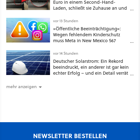
Euro in einem Second-Hand-
Laden, schließt sie Zuhause an und
schon hat er seine erste
funktionierende PlayStation [Best of
vor 13 Stunden
GameStar]
»Öffentliche Beeinträchtigung«:
Wegen fehlendem Kinderschutz
muss Meta in New Mexico 567
Millionen US-Dollar zahlen
vor 14 Stunden
Deutscher Solarstrom: Ein Rekord
beeindruckt, ein anderer ist gar kein
echter Erfolg – und ein Detail verrät
mehr über die Energiewende als
jede Zahl
mehr anzeigen
NEWSLETTER BESTELLEN