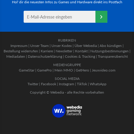
Hol' dir die neuesten Infos zu Games und Hardware direkt ins Postfach
RUBRIKEN
Impressum
|
Unser Team
|
Unser Kodex
|
Über Webedia
|
Abo kündigen
|
Bestellung widerrufen
|
Karriere
|
Newsletter
|
Kontakt
|
Nutzungsbestimmungen
|
Mediadaten
|
Datenschutzerklärung
|
Cookies & Tracking
|
Transparenzbericht
MEDIENGRUPPE
GameStar
|
GamePro
|
Mein MMO
|
GetHero
|
Jeuxvideo.com
SOCIAL MEDIA
Twitter
|
Facebook
|
Instagram
|
TikTok
|
WhatsApp
Copyright © Webedia - alle Rechte vorbehalten