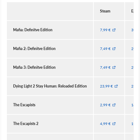
Steam
Epic
Mafia: Definitve Edition
7,99 €
39,9
Mafia 2: Definitve Edition
7,49 €
29,9
Mafia 3: Definitve Edition
7,49 €
29,9
Dying Light 2 Stay Human: Reloaded Edition
23,99 €
23,9
The Escapists
2,99 €
14,9
The Escapists 2
4,99 €
19,9