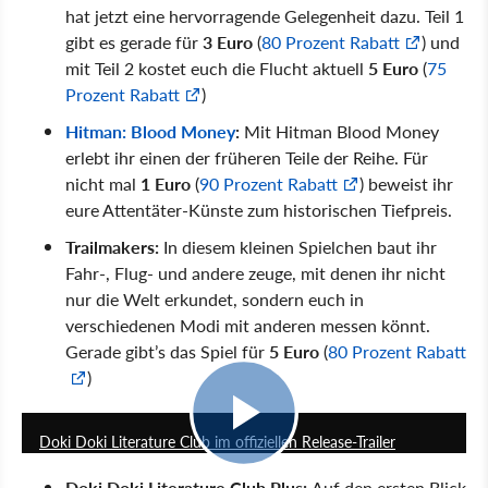
hat jetzt eine hervorragende Gelegenheit dazu. Teil 1
gibt es gerade für
3 Euro
(
80 Prozent Rabatt
) und
mit Teil 2 kostet euch die Flucht aktuell
5 Euro
(
75
Prozent Rabatt
)
Hitman: Blood Money
:
Mit Hitman Blood Money
erlebt ihr einen der früheren Teile der Reihe. Für
nicht mal
1 Euro
(
90 Prozent Rabatt
) beweist ihr
eure Attentäter-Künste zum historischen Tiefpreis.
Trailmakers:
In diesem kleinen Spielchen baut ihr
Fahr-, Flug- und andere zeuge, mit denen ihr nicht
nur die Welt erkundet, sondern euch in
verschiedenen Modi mit anderen messen könnt.
Gerade gibt’s das Spiel für
5 Euro
(
80 Prozent Rabatt
)
1:49
Doki Doki Literature Club im offiziellen Release-Trailer
Doki Doki Literature Club Plus:
Auf den ersten Blick