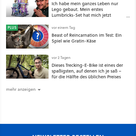
Ich habe mein ganzes Leben nur
Lego gebaut. Mein erstes
Lumibricks-Set hat mich jetzt
nachhaltig beeindruckt: Game
Stack im Test
PLUS
vor einem Tag
Beast of Reincarnation im Test: Ein
Spiel wie Gratin-Käse
vor 2 Tagen
Dieses Trecking-E-Bike ist eines der
spaßigsten, auf denen ich je saß –
für die Hälfte des üblichen Preises
mehr anzeigen