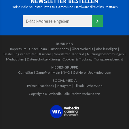
NEWSLETTER BESTELLEN
Hol' dir die neuesten Infos zu Games und Hardware direkt ins Postfach
RUBRIKEN
Impressum
|
Unser Team
|
Unser Kodex
|
Über Webedia
|
Abo kündigen
|
Bestellung widerrufen
|
Karriere
|
Newsletter
|
Kontakt
|
Nutzungsbestimmungen
|
Mediadaten
|
Datenschutzerklärung
|
Cookies & Tracking
|
Transparenzbericht
MEDIENGRUPPE
GameStar
|
GamePro
|
Mein MMO
|
GetHero
|
Jeuxvideo.com
SOCIAL MEDIA
Twitter
|
Facebook
|
Instagram
|
TikTok
|
WhatsApp
Copyright © Webedia - alle Rechte vorbehalten