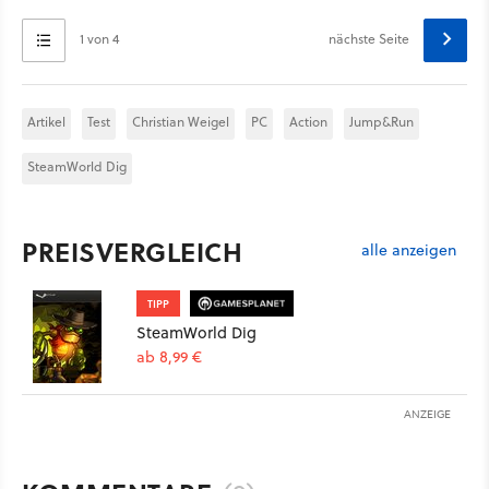
1 von 4
nächste Seite
Artikel
Test
Christian Weigel
PC
Action
Jump&Run
SteamWorld Dig
PREISVERGLEICH
alle anzeigen
TIPP
SteamWorld Dig
ab 8,99 €
ANZEIGE