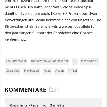
von 70 Prozent macht ihr bei The Riftbreaker absolut
nichts falsch. Ich hatte jedenfalls viele Stunden Spaß
damit und versichere euch: Die zu 90 Prozent positiven
Bewertungen auf Steam kommen nicht von ungefähr. The
Riftbreaker ist ein Spiel wie kein Zweites, das allein für
den jahrelangen Support der Entwickler eine Chance
verdient hat.
The Riftbreaker
The Riftbreaker: Metal Terror
PC
PlayStation 4
Xbox One
PlayStation
Xbox
Action
Artikel
KOMMENTARE
(23)
Kommentar-Regeln von GameStar