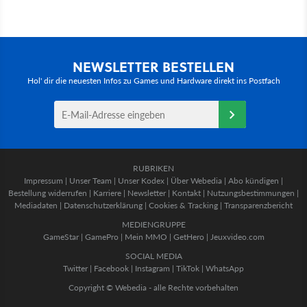
NEWSLETTER BESTELLEN
Hol' dir die neuesten Infos zu Games und Hardware direkt ins Postfach
RUBRIKEN
Impressum
|
Unser Team
|
Unser Kodex
|
Über Webedia
|
Abo kündigen
|
Bestellung widerrufen
|
Karriere
|
Newsletter
|
Kontakt
|
Nutzungsbestimmungen
|
Mediadaten
|
Datenschutzerklärung
|
Cookies & Tracking
|
Transparenzbericht
MEDIENGRUPPE
GameStar
|
GamePro
|
Mein MMO
|
GetHero
|
Jeuxvideo.com
SOCIAL MEDIA
Twitter
|
Facebook
|
Instagram
|
TikTok
|
WhatsApp
Copyright © Webedia - alle Rechte vorbehalten