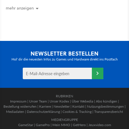
zurückkam, sprang der Truck nicht
mehr an [Best of GameStar]
mehr anzeigen
NEWSLETTER BESTELLEN
Hol' dir die neuesten Infos zu Games und Hardware direkt ins Postfach
RUBRIKEN
Impressum
|
Unser Team
|
Unser Kodex
|
Über Webedia
|
Abo kündigen
|
Bestellung widerrufen
|
Karriere
|
Newsletter
|
Kontakt
|
Nutzungsbestimmungen
|
Mediadaten
|
Datenschutzerklärung
|
Cookies & Tracking
|
Transparenzbericht
MEDIENGRUPPE
GameStar
|
GamePro
|
Mein MMO
|
GetHero
|
Jeuxvideo.com