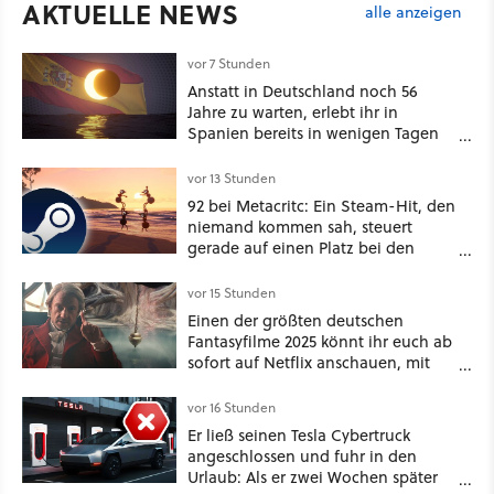
AKTUELLE NEWS
alle anzeigen
vor 7 Stunden
Anstatt in Deutschland noch 56
Jahre zu warten, erlebt ihr in
Spanien bereits in wenigen Tagen
ein schattiges Sommer-Spektakel
vor 13 Stunden
92 bei Metacritc: Ein Steam-Hit, den
niemand kommen sah, steuert
gerade auf einen Platz bei den
Game Awards zu
vor 15 Stunden
Einen der größten deutschen
Fantasyfilme 2025 könnt ihr euch ab
sofort auf Netflix anschauen, mit
dabei: ein Star aus Der Hobbit
vor 16 Stunden
Er ließ seinen Tesla Cybertruck
angeschlossen und fuhr in den
Urlaub: Als er zwei Wochen später