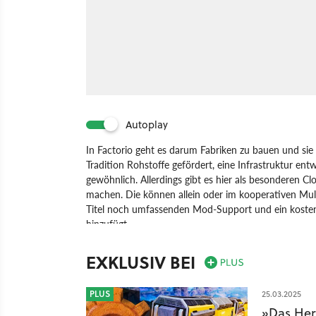
Autoplay
In Factorio geht es darum Fabriken zu bauen und sie
Tradition Rohstoffe gefördert, eine Infrastruktur en
gewöhnlich. Allerdings gibt es hier als besonderen Cl
machen. Die können allein oder im kooperativen Mul
Titel noch umfassenden Mod-Support und ein koste
hinzufügt.
Spiel
Nintendo Switch
PC
Nintendo
Aufbau-St
EXKLUSIV BEI
PLUS
25.03.2025
»Das Her