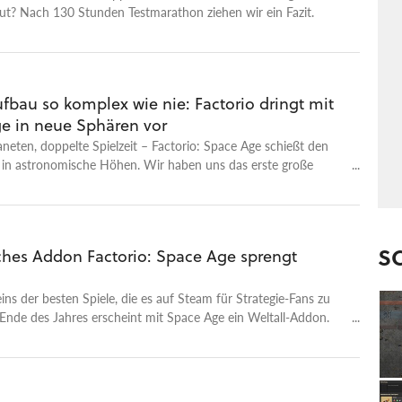
4 für Windows, Mac und Linux erschienen. Das Hauptspiel
ut? Nach 130 Stunden Testmarathon ziehen wir ein Fazit.
 auch auf der Switch, aber aufgrund von
ngsverfahren und der anspruchsvoller gewordenen Technik steht
auf Nintendos beliebter Konsole derzeit noch in den Sternen.
fbau so komplex wie nie: Factorio dringt mit
e in neue Sphären vor
aneten, doppelte Spielzeit – Factorio: Space Age schießt den
r in astronomische Höhen. Wir haben uns das erste große
er angesehen.
S
ches Addon Factorio: Space Age sprengt
 eins der besten Spiele, die es auf Steam für Strategie-Fans zu
 Ende des Jahres erscheint mit Space Age ein Weltall-Addon.
ist für den 21. Oktober 2024 angesetzt, dann erscheint auch
Gratis-Update auf Version 2.0. Die umfangreichen Änderungen
nhalte von Space Age klingen verlockend. Beim Preis bewegt
weiterung dann auch entsprechend weg von üblichen DLC-