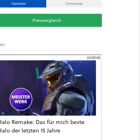
GameStar
Community
Preisvergleich
sts