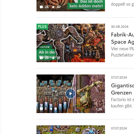
Oktober 202
doppelt so g
26
47
gibt es zwar
Zertifizieru
ein Release 
PLUS
30.08.2024
Fabrik-Au
Space Ag
Vier neue Pl
Puzzlefakto
20
18
Addon genau
07.07.2024
Gigantis
Grenzen
Factorio ist
kaufen gibt.
5
8
1:26
Der Release 
ein großes 
und neuen I
07.07.2024
sich die Er