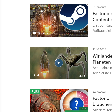
24.10.2024
Factorio
Content 
Erst vor Kur
Aufbauspiel.
10
2
22.10.2024
Wir land
Planeten
Acht Jahre n
seine erste 
4
2:48
Planeten und
Herausforder
zusammenlauf
PLUS
22.10.2024
Transportsys
Factorio
vollständig 
brauchen
so vom Addo
erfahrt ihr 
Mit dem Addo