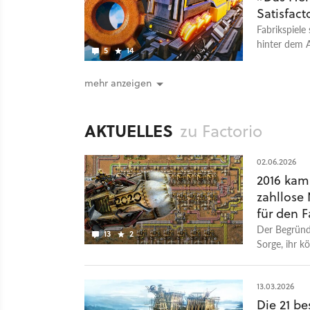
Satisfact
Fabrikspiele
hinter dem 
5
14
könnte.
mehr anzeigen
AKTUELLES
zu Factorio
02.06.2026
2016 kam 
zahllose 
für den 
Der Begründ
13
2
Sorge, ihr k
Schluss.
13.03.2026
Die 21 b