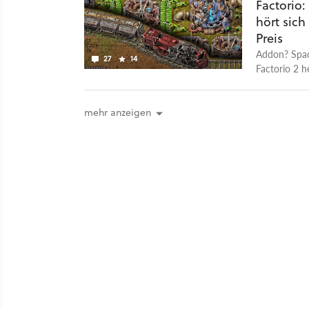
Factorio
Spähren. Fa
hört sich
genauso viel
Preis
Addon? Space
27
14
Factorio 2 h
mehr anzeigen