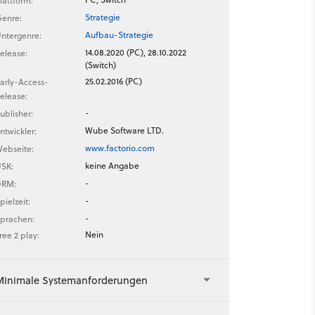
lattform:
Strategie
enre:
Aufbau-Strategie
ntergenre:
14.08.2020 (PC), 28.10.2022
elease:
(Switch)
25.02.2016 (PC)
arly-Access-
elease:
-
ublisher:
Wube Software LTD.
ntwickler:
www.factorio.com
ebseite:
keine Angabe
SK:
-
DRM:
-
pielzeit:
-
prachen:
Nein
ree 2 play:
Minimale Systemanforderungen