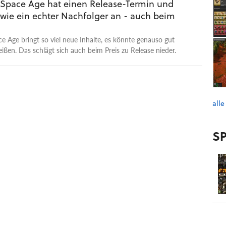
: Space Age hat einen Release-Termin und
ctorio: Space Age wird zum Launch 32 Euro kosten, also
 wie ein echter Nachfolger an - auch beim
 wie aktuell das Hauptspiel.
 Age bringt so viel neue Inhalte, es könnte genauso gut
eißen. Das schlägt sich auch beim Preis zu Release nieder.
alle
SP