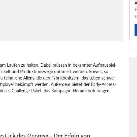
 am Laufen zu halten. Dabei müssen in bekannter Aufbauspiel-
twickelt und Produktionswege optimiert werden. Soweit, so
ou feindliche Aliens, die den Fabrikbesitzern, das Leben schwer
tiplayer bekämpft werden. Außerdem bietet der Early-Access-
nloses Challenge-Paket, das Kampagne-Herausforderungen
rategie
Strategie
Wube Software LTD.
Factorio
zstück des Genres« - Der Erfolg von