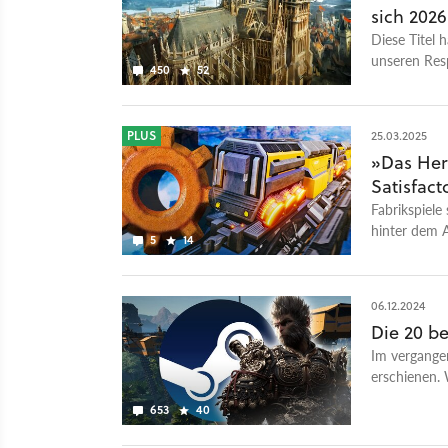
sich 202
Diese Titel 
unseren Res
450
52
PLUS
25.03.2025
»Das Her
Satisfact
Fabrikspiele
hinter dem 
5
14
könnte.
06.12.2024
Die 20 b
Im vergangen
erschienen. 
Spielern vor.
653
40