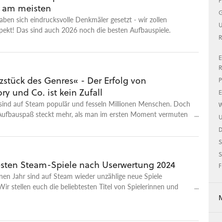
P
6 am meisten
G
haben sich eindrucksvolle Denkmäler gesetzt - wir zollen
U
pekt! Das sind auch 2026 noch die besten Aufbauspiele.
R
E
R
zstück des Genres« - Der Erfolg von
P
ory und Co. ist kein Zufall
E
 sind auf Steam populär und fesseln Millionen Menschen. Doch
W
Aufbauspaß steckt mehr, als man im ersten Moment vermuten
U
S
S
esten Steam-Spiele nach Userwertung 2024
F
en Jahr sind auf Steam wieder unzählige neue Spiele
Wir stellen euch die beliebtesten Titel von Spielerinnen und