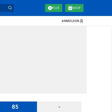
PLUS
SHOP
ANMELDEN
85
-