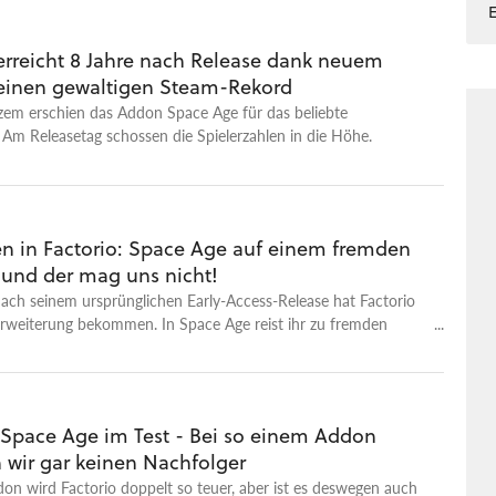
 erreicht 8 Jahre nach Release dank neuem
einen gewaltigen Steam-Rekord
zem erschien das Addon Space Age für das beliebte
 Am Releasetag schossen die Spielerzahlen in die Höhe.
en in Factorio: Space Age auf einem fremden
 und der mag uns nicht!
ach seinem ursprünglichen Early-Access-Release hat Factorio
Erweiterung bekommen. In Space Age reist ihr zu fremden
 müsst euch jeweils gänzlich anders gestrickten Logistik-
ungen stellen, die am Ende alle an einem Punkt
en. Entsprechend baut ihr ein intergalaktisches
tem auf, das sich, wie könnte es anders sein, selbstverständlich
: Space Age im Test - Bei so einem Addon
automatisieren lässt. Was Neulinge und Veteranen sonst noch
 wir gar keinen Nachfolger
n erwarten können und wie viel Spaß das Ganze macht,
in unserem ausführlichen Test. Factorio: Space Age ist am 22.
n wird Factorio doppelt so teuer, aber ist es deswegen auch