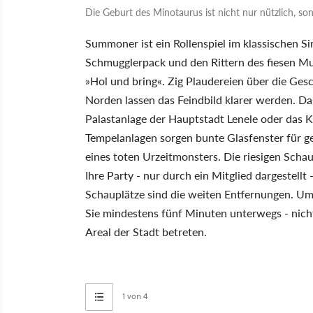
Die Geburt des Minotaurus ist nicht nur nützlich, s
Summoner ist ein Rollenspiel im klassischen Si
Schmugglerpack und den Rittern des fiesen Mu
»Hol und bring«. Zig Plaudereien über die Ge
Norden lassen das Feindbild klarer werden. Das
Palastanlage der Hauptstadt Lenele oder das Kl
Tempelanlagen sorgen bunte Glasfenster für g
eines toten Urzeitmonsters. Die riesigen Schau
Ihre Party - nur durch ein Mitglied dargestell
Schauplätze sind die weiten Entfernungen. Um
Sie mindestens fünf Minuten unterwegs - nicht
Areal der Stadt betreten.
1 von 4