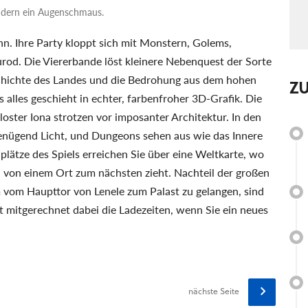
ondern ein Augenschmaus.
nn. Ihre Party kloppt sich mit Monstern, Golems,
rod. Die Viererbande löst kleinere Nebenquest der Sorte
schichte des Landes und die Bedrohung aus dem hohen
Z
 alles geschieht in echter, farbenfroher 3D-Grafik. Die
oster Iona strotzen vor imposanter Architektur. In den
enügend Licht, und Dungeons sehen aus wie das Innere
plätze des Spiels erreichen Sie über eine Weltkarte, wo
t - von einem Ort zum nächsten zieht. Nachteil der großen
 vom Haupttor von Lenele zum Palast zu gelangen, sind
 mitgerechnet dabei die Ladezeiten, wenn Sie ein neues
nächste Seite