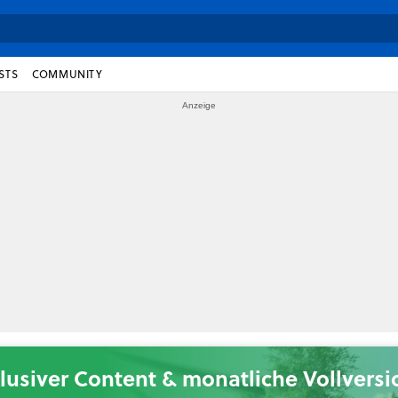
STS
COMMUNITY
lusiver Content & monatliche Vollvers