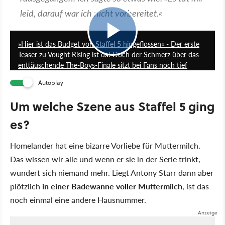
leid, darauf war ich nicht vorbereitet.«
1:26
»Hier ist das Budget von Staffel 5 hingeflossen« - Der erste
Teaser zu Vought Rising ist da! Doch der Schmerz über das
enttäuschende The-Boys-Finale sitzt bei Fans noch tief
Autoplay
Um welche Szene aus Staffel 5 ging
es?
Homelander hat eine bizarre Vorliebe für Muttermilch.
Das wissen wir alle und wenn er sie in der Serie trinkt,
wundert sich niemand mehr. Liegt Antony Starr dann aber
plötzlich
in einer Badewanne voller Muttermilch
, ist das
noch einmal eine andere Hausnummer.