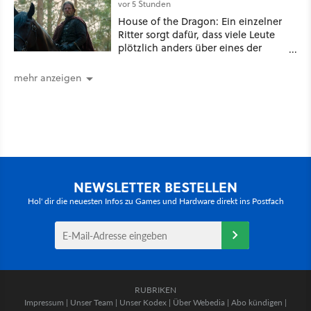
jede Zahl
vor 5 Stunden
House of the Dragon: Ein einzelner
Ritter sorgt dafür, dass viele Leute
plötzlich anders über eines der
umstrittensten Häuser von Game of
Thrones denken
mehr anzeigen
NEWSLETTER BESTELLEN
Hol' dir die neuesten Infos zu Games und Hardware direkt ins Postfach
RUBRIKEN
Impressum
|
Unser Team
|
Unser Kodex
|
Über Webedia
|
Abo kündigen
|