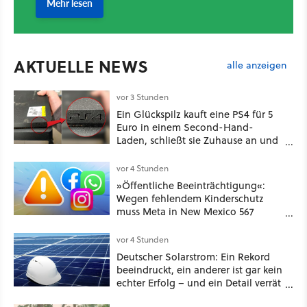
AKTUELLE NEWS
alle anzeigen
vor 3 Stunden
Ein Glückspilz kauft eine PS4 für 5
Euro in einem Second-Hand-
Laden, schließt sie Zuhause an und
schon hat er seine erste
funktionierende PlayStation [Best of
vor 4 Stunden
GameStar]
»Öffentliche Beeinträchtigung«:
Wegen fehlendem Kinderschutz
muss Meta in New Mexico 567
Millionen US-Dollar zahlen
vor 4 Stunden
Deutscher Solarstrom: Ein Rekord
beeindruckt, ein anderer ist gar kein
echter Erfolg – und ein Detail verrät
mehr über die Energiewende als