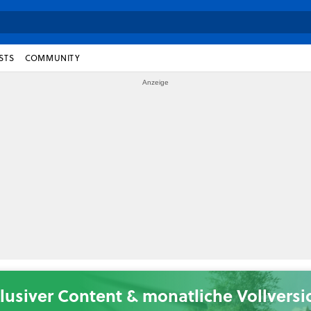
STS
COMMUNITY
lusiver Content & monatliche Vollvers