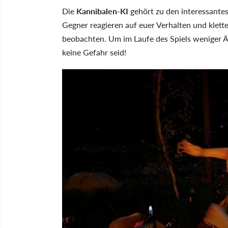
Die
Kannibalen-KI
gehört zu den interessantes
Gegner reagieren auf euer Verhalten und kle
beobachten. Um im Laufe des Spiels weniger Är
keine Gefahr seid!