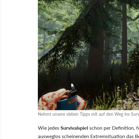
Nehmt unsere sieben Tipps mit auf den Weg ins Survi
Wie jedes
Survivalspiel
schon per Definition, 
ausweglos scheinenden Extremsituation das B