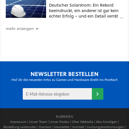
Deutscher Solarstrom: Ein Rekord
beeindruckt, ein anderer ist gar kein
echter Erfolg – und ein Detail verrät
mehr über die Energiewende als
jede Zahl
mehr anzeigen
NEWSLETTER BESTELLEN
Hol' dir die neuesten Infos zu Games und Hardware direkt ins Postfach
RUBRIKEN
Impressum
|
Unser Team
|
Unser Kodex
|
Über Webedia
|
Abo kündigen
|
Bestellung widerrufen
|
Karriere
|
Newsletter
|
Kontakt
|
Nutzungsbestimmungen
|