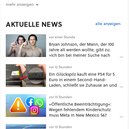
mehr anzeigen
AKTUELLE NEWS
alle anzeigen
vor einer Stunde
Bryan Johnson, der Mann, der 100
Jahre alt werden wollte, gibt zu:
»Ich bin bei meiner Suche nach
Langlebigkeit zu weit gegangen«
vor 12 Stunden
Ein Glückspilz kauft eine PS4 für 5
Euro in einem Second-Hand-
Laden, schließt sie Zuhause an und
schon hat er seine erste
funktionierende PlayStation [Best of
vor 13 Stunden
GameStar]
»Öffentliche Beeinträchtigung«:
Wegen fehlendem Kinderschutz
muss Meta in New Mexico 567
Millionen US-Dollar zahlen
vor 13 Stunden