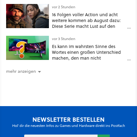
vor 2 Stunden
16 Folgen voller Action und acht
weitere kommen ab August dazu:
Diese Serie macht Lust auf den
kommenden Call-of-Duty-Film
vor 3 Stunden
Es kann im wahrsten Sinne des
Wortes einen großen Unterschied
machen, den man nicht
unterschätzen sollte: Mit welchem
Seitenverhältnis seid ihr unterwegs?
mehr anzeigen
NEWSLETTER BESTELLEN
Hol' dir die neuesten Infos zu Games und Hardware direkt ins Postfach