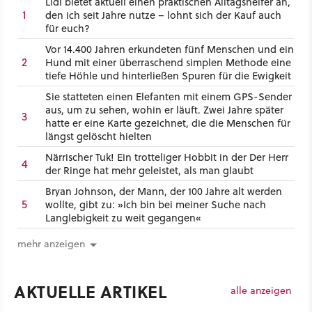
Lidl bietet aktuell einen praktischen Alltagshelfer an,
1
den ich seit Jahre nutze – lohnt sich der Kauf auch
für euch?
Vor 14.400 Jahren erkundeten fünf Menschen und ein
2
Hund mit einer überraschend simplen Methode eine
tiefe Höhle und hinterließen Spuren für die Ewigkeit
Sie statteten einen Elefanten mit einem GPS-Sender
aus, um zu sehen, wohin er läuft. Zwei Jahre später
3
hatte er eine Karte gezeichnet, die die Menschen für
längst gelöscht hielten
Närrischer Tuk! Ein trotteliger Hobbit in der Der Herr
4
der Ringe hat mehr geleistet, als man glaubt
Bryan Johnson, der Mann, der 100 Jahre alt werden
5
wollte, gibt zu: »Ich bin bei meiner Suche nach
Langlebigkeit zu weit gegangen«
mehr anzeigen
AKTUELLE ARTIKEL
alle anzeigen