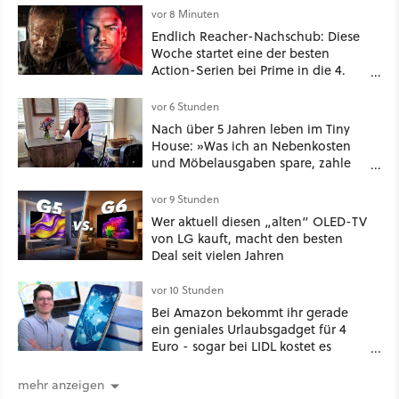
vor 8 Minuten
Endlich Reacher-Nachschub: Diese
Woche startet eine der besten
Action-Serien bei Prime in die 4.
Staffel - unsere Streaming-Tipps
vor 6 Stunden
Nach über 5 Jahren leben im Tiny
House: »Was ich an Nebenkosten
und Möbelausgaben spare, zahle
ich mit verpassten Familientreffen
und dem Verlust des
vor 9 Stunden
Zusammengehörigkeitsgefühls, das
Wer aktuell diesen „alten“ OLED-TV
entsteht, wenn man Platz zum
von LG kauft, macht den besten
Teilen hat.«
Deal seit vielen Jahren
vor 10 Stunden
Bei Amazon bekommt ihr gerade
ein geniales Urlaubsgadget für 4
Euro - sogar bei LIDL kostet es
mehr!
mehr anzeigen