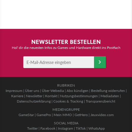
NEWSLETTER BESTELLEN
Hol' dir die neuesten Infos zu Games und Hardware direkt ins Postfach
RUBRIKEN
Impressum
|
Über uns
|
Über Webedia
|
Abo kündigen
|
Bestellung widerrufen
|
Karriere
|
Newsletter
|
Kontakt
|
Nutzungsbestimmungen
|
Mediadaten
|
Datenschutzerklärung
|
Cookies & Tracking
|
Transparenzbericht
MEDIENGRUPPE
GameStar
|
GamePro
|
Mein MMO
|
GetHero
|
Jeuxvideo.com
SOCIAL MEDIA
Twitter
|
Facebook
|
Instagram
|
TikTok
|
WhatsApp