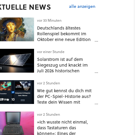
KTUELLE NEWS
alle anzeigen
vor 33 Minuten
Deutschlands ältestes
Rollenspiel bekommt im
Oktober eine neue Edition
- und nein, es ist nicht DSA
vor einer Stunde
Solarstrom ist auf dem
Siegeszug und knackt im
1
Juli 2026 historischen
Rekord – doch der wahre
Erfolg bleibt unsichtbar
vor 2 Stunden
Wie gut kennst du dich mit
der PC-Spiel-Historie aus?
17
10
Teste dein Wissen mit
unserem Minispiel
vor 2 Stunden
»Ich wusste nicht einmal,
dass Tastaturen das
1
können«: Eines der