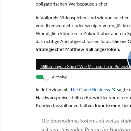
obligatorischen Werbepause sicher.
In Vollpreis-Videospielen sind wir von solche
von diversen mehr oder weniger verunglückte
Womöglich könnten in Zukunft aber auch in Sp
das richtige Abo abgeschlossen habt.
Dieses G
Strategiechef Matthew Ball angestoßen.
Milliardengrab Xbox? Wie Microsoft sein Potenzial 
Autoplay
Im Interview mit
The Game Business
sagte d
Hardwarepreise stellten Entwickler vor ein er
Kunden bezahlbar zu halten,
könnte eine Lösu
Die Entwicklungskosten sind viel zu stark
mit den steigenden Preisen für Hardware