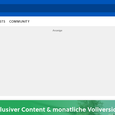
STS
COMMUNITY
lusiver Content & monatliche Vollvers