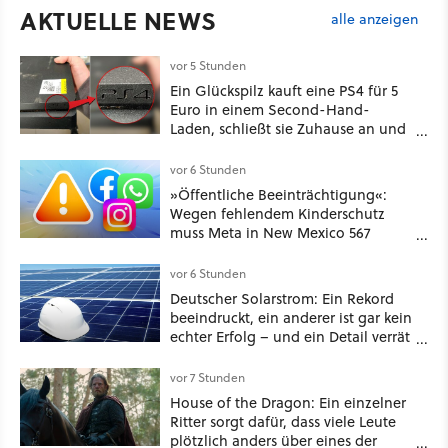
AKTUELLE NEWS
alle anzeigen
vor 5 Stunden
Ein Glückspilz kauft eine PS4 für 5
Euro in einem Second-Hand-
Laden, schließt sie Zuhause an und
schon hat er seine erste
funktionierende PlayStation [Best of
vor 6 Stunden
GameStar]
»Öffentliche Beeinträchtigung«:
Wegen fehlendem Kinderschutz
muss Meta in New Mexico 567
Millionen US-Dollar zahlen
vor 6 Stunden
Deutscher Solarstrom: Ein Rekord
beeindruckt, ein anderer ist gar kein
echter Erfolg – und ein Detail verrät
mehr über die Energiewende als
jede Zahl
vor 7 Stunden
House of the Dragon: Ein einzelner
Ritter sorgt dafür, dass viele Leute
plötzlich anders über eines der