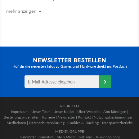
umstrittensten Häuser von Game of
Thrones denken
mehr anzeigen
NEWSLETTER BESTELLEN
Hol' dir die neuesten Infos zu Games und Hardware direkt ins Postfach
RUBRIKEN
Impressum
|
Unser Team
|
Unser Kodex
|
Über Webedia
|
Abo kündigen
|
Bestellung widerrufen
|
Karriere
|
Newsletter
|
Kontakt
|
Nutzungsbestimmungen
|
Mediadaten
|
Datenschutzerklärung
|
Cookies & Tracking
|
Transparenzbericht
MEDIENGRUPPE
GameStar
|
GamePro
|
Mein MMO
|
GetHero
|
Jeuxvideo.com