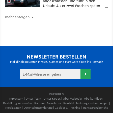
angeschlossen und fuhr in den
Urlaub: Als er zwei Wochen später
zurückkam, sprang der Truck nicht
mehr an [Best of GameStar]
mehr anzeigen
NEWSLETTER BESTELLEN
Hol' dir die neuesten Infos zu Games und Hardware direkt ins Postfach
RUBRIKEN
Impressum
|
Unser Team
|
Unser Kodex
|
Über Webedia
|
Abo kündigen
|
Bestellung widerrufen
|
Karriere
|
Newsletter
|
Kontakt
|
Nutzungsbestimmungen
|
Mediadaten
|
Datenschutzerklärung
|
Cookies & Tracking
|
Transparenzbericht