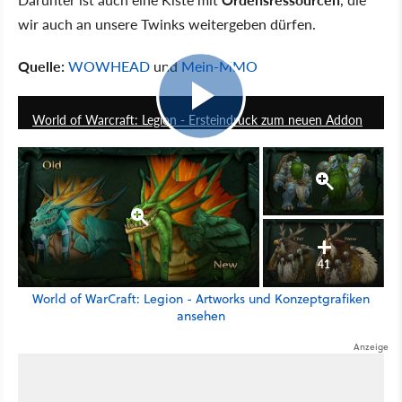
wir auch an unsere Twinks weitergeben dürfen.
Quelle:
WOWHEAD
und
Mein-MMO
15:16
World of Warcraft: Legion - Ersteindruck zum neuen Addon
41
World of WarCraft: Legion - Artworks und Konzeptgrafiken
ansehen