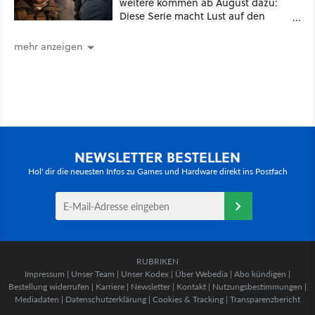
weitere kommen ab August dazu:
Diese Serie macht Lust auf den
kommenden Call-of-Duty-Film
mehr anzeigen
NEWSLETTER BESTELLEN
Hol' dir die neuesten Infos zu Games und Hardware direkt ins Postfach
RUBRIKEN
Impressum
|
Unser Team
|
Unser Kodex
|
Über Webedia
|
Abo kündigen
|
Bestellung widerrufen
|
Karriere
|
Newsletter
|
Kontakt
|
Nutzungsbestimmungen
|
Mediadaten
|
Datenschutzerklärung
|
Cookies & Tracking
|
Transparenzbericht