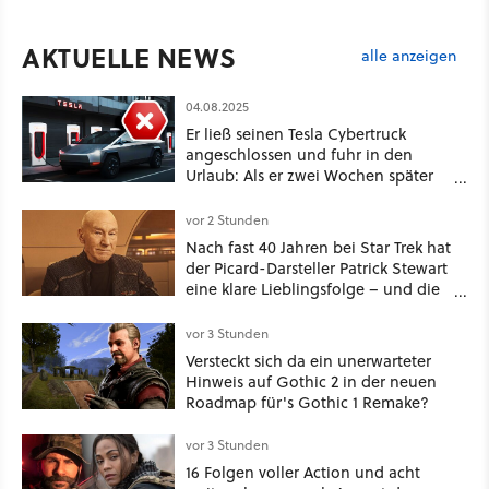
AKTUELLE NEWS
alle anzeigen
04.08.2025
Er ließ seinen Tesla Cybertruck
angeschlossen und fuhr in den
Urlaub: Als er zwei Wochen später
zurückkam, sprang der Truck nicht
mehr an
vor 2 Stunden
Nach fast 40 Jahren bei Star Trek hat
der Picard-Darsteller Patrick Stewart
eine klare Lieblingsfolge – und die
ist Familiensache
vor 3 Stunden
Versteckt sich da ein unerwarteter
Hinweis auf Gothic 2 in der neuen
Roadmap für's Gothic 1 Remake?
vor 3 Stunden
16 Folgen voller Action und acht