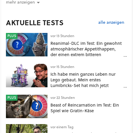
mehr anzeigen
AKTUELLE TESTS
alle anzeigen
PLUS
vor 13 Stunden
Reanimal-DLC im Test: Ein gewohnt
atmosphärischer Appetithappen,
der einen extrem bitteren
Nachgeschmack hinterlässt
vor 15 Stunden
Ich habe mein ganzes Leben nur
Lego gebaut. Mein erstes
Lumibricks-Set hat mich jetzt
nachhaltig beeindruckt: Game
Stack im Test
PLUS
vor 22 Stunden
Beast of Reincarnation im Test: Ein
Spiel wie Gratin-Käse
vor einem Tag