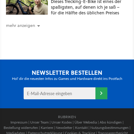
Dieses Trecking-E-Bike ist eines der
spaßigsten, auf denen ich je saß –
für die Hälfte des üblichen Preises
mehr anzeigen
NEWSLETTER BESTELLEN
Hol' dir die neuesten Infos zu Games und Hardware direkt ins Postfach
RUBRIKEN
Impressum
|
Unser Team
|
Unser Kodex
|
Über Webedia
|
Abo kündigen
|
Bestellung widerrufen
|
Karriere
|
Newsletter
|
Kontakt
|
Nutzungsbestimmungen
|
Mediadaten
|
Datenschutzerklärung
|
Cookies & Tracking
|
Transparenzbericht