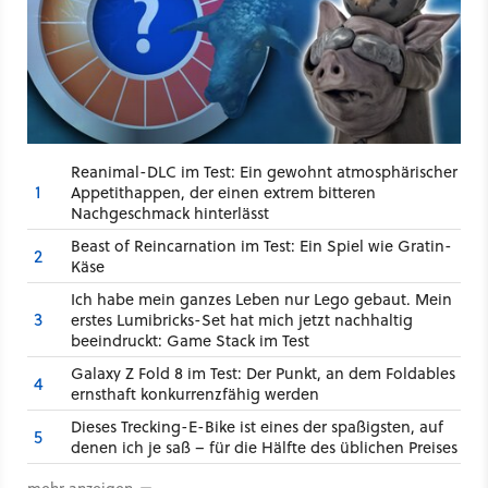
Reanimal-DLC im Test: Ein gewohnt atmosphärischer
1
Appetithappen, der einen extrem bitteren
Nachgeschmack hinterlässt
Beast of Reincarnation im Test: Ein Spiel wie Gratin-
2
Käse
Ich habe mein ganzes Leben nur Lego gebaut. Mein
3
erstes Lumibricks-Set hat mich jetzt nachhaltig
beeindruckt: Game Stack im Test
Galaxy Z Fold 8 im Test: Der Punkt, an dem Foldables
4
ernsthaft konkurrenzfähig werden
Dieses Trecking-E-Bike ist eines der spaßigsten, auf
5
denen ich je saß – für die Hälfte des üblichen Preises
mehr anzeigen