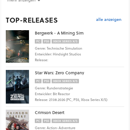
TOP-RELEASES
alle anzeigen
Bergwerk - A Mining Sim
PC
PS5
XBOX SERIES X/S
Genre: Technische Simulation
Entwickler: Hindsight Studios
Release:
Star Wars: Zero Company
PC
PS5
XBOX SERIES X/S
Genre: Rundenstrategie
Entwickler: Bit Reactor
Release: 27.08.2026 (PC, PS5, Xbox Series X/S)
Crimson Desert
PC
PS5
XBOX SERIES X/S
Genre: Action-Adventure