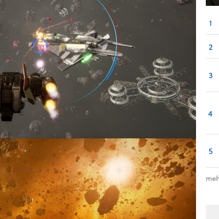
1
2
3
4
5
meh