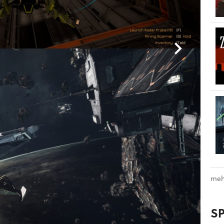
meh
S