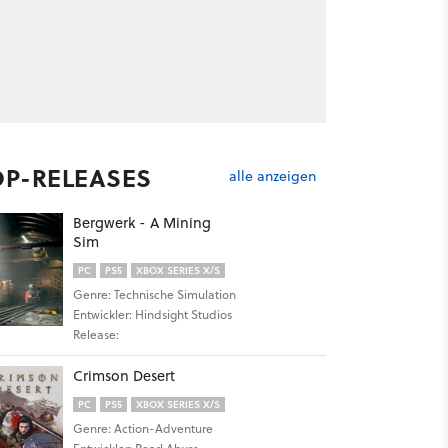
OP-RELEASES
alle anzeigen
Bergwerk - A Mining
Sim
PC
PS5
XBOX SERIES X/S
Genre: Technische Simulation
Entwickler: Hindsight Studios
Release:
Crimson Desert
PC
PS5
XBOX SERIES X/S
Genre: Action-Adventure