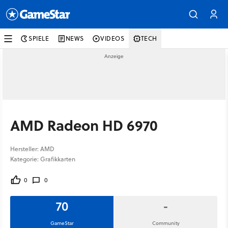
SPIELE
NEWS
VIDEOS
TECH
AMD Radeon HD 6970
Hersteller: AMD
Kategorie: Grafikkarten
0
0
70
-
GameStar
Community