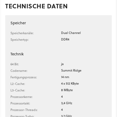
TECHNISCHE DATEN
Speicher
Dual Channel
Speicherkanäle:
DDR4
Speichertyp:
Technik
ja
64 Bit:
Summit Ridge
Codename:
14 nm
Fertigungsprozess:
4 x 512 KByte
L2-Cache:
8 MByte
L3-Cache:
4
Prozessorkerne:
3,4 GHz
Prozessortakt:
4
Prozessor-Threads:
3,7 GHz
Prozessor-Turbo: