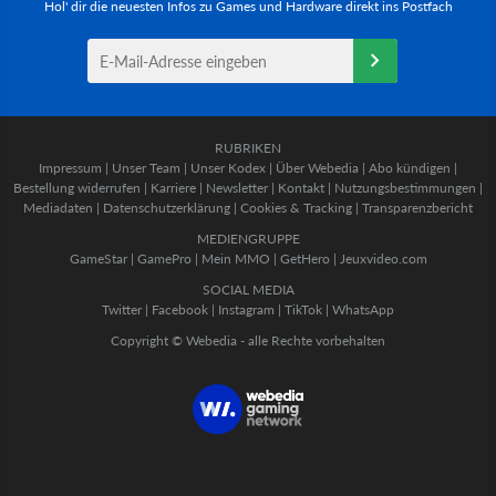
Hol' dir die neuesten Infos zu Games und Hardware direkt ins Postfach
RUBRIKEN
Impressum
|
Unser Team
|
Unser Kodex
|
Über Webedia
|
Abo kündigen
|
Bestellung widerrufen
|
Karriere
|
Newsletter
|
Kontakt
|
Nutzungsbestimmungen
|
Mediadaten
|
Datenschutzerklärung
|
Cookies & Tracking
|
Transparenzbericht
MEDIENGRUPPE
GameStar
|
GamePro
|
Mein MMO
|
GetHero
|
Jeuxvideo.com
SOCIAL MEDIA
Twitter
|
Facebook
|
Instagram
|
TikTok
|
WhatsApp
Copyright © Webedia - alle Rechte vorbehalten