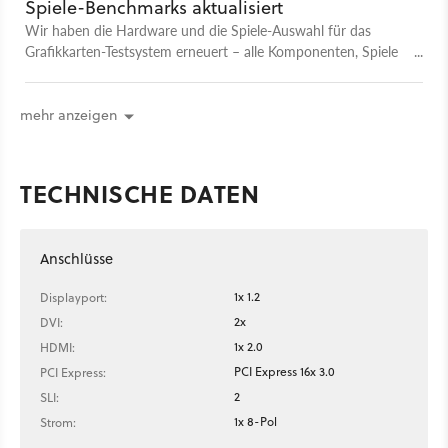
Spiele-Benchmarks aktualisiert
Wir haben die Hardware und die Spiele-Auswahl für das
Grafikkarten-Testsystem erneuert – alle Komponenten, Spiele
und die daraus resultierenden Benchmark-Ergebnisse findet
ihr hier.
mehr anzeigen
TECHNISCHE DATEN
Anschlüsse
1x 1.2
Displayport:
2x
DVI:
1x 2.0
HDMI:
PCI Express 16x 3.0
PCI Express:
2
SLI:
1x 8-Pol
Strom: