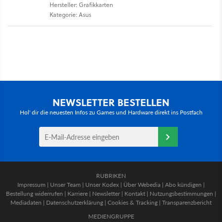
Hersteller: Grafikkarten
Kategorie: Asus
NEWSLETTER BESTELLEN
Hol' dir die neuesten Infos zu Games und Hardware direkt ins Postfach
RUBRIKEN
Impressum
|
Unser Team
|
Unser Kodex
|
Über Webedia
|
Abo kündigen
|
Bestellung widerrufen
|
Karriere
|
Newsletter
|
Kontakt
|
Nutzungsbestimmungen
|
Mediadaten
|
Datenschutzerklärung
|
Cookies & Tracking
|
Transparenzbericht
MEDIENGRUPPE