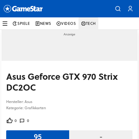
SPIELE
NEWS
VIDEOS
TECH
Asus Geforce GTX 970 Strix
DC2OC
Hersteller: Asus
Kategorie: Grafikkarten
0
0
95
-