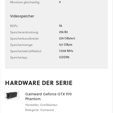
4
Monitore gleichzeitig:
Videospeicher
56
ROPs:
256 Bit
Speicheranbindung:
224 GByte/s
Speicherbandbreite:
4,0 GByte
Speichermenge:
7.008 MHz
Speichertakt (effektiv):
GDDR5
Speichertyp:
HARDWARE DER SERIE
Gainward Geforce GTX 970
Phantom
Hersteller: Grafikkarten
Kategorie: Gainward