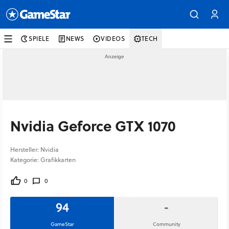
SPIELE
NEWS
VIDEOS
TECH
Nvidia Geforce GTX 1070
Hersteller: Nvidia
Kategorie: Grafikkarten
0
0
94
-
GameStar
Community