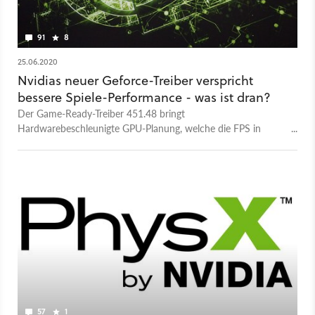
91
8
25.06.2020
Nvidias neuer Geforce-Treiber verspricht
bessere Spiele-Performance - was ist dran?
Der Game-Ready-Treiber 451.48 bringt
Hardwarebeschleunigte GPU-Planung, welche die FPS in
Spielen erhöhen soll. Hier erfahrt ihr, ob das stimmt und wie
ihr das neue Feature aktiviert.
57
1