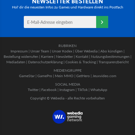
NEWSLETTER BESTELLEN
Hol' dir die neuesten Infos zu Games und Hardware direkt ins Postfach
RUBRIKEN
Impressum
|
Unser Team
|
Unser Kodex
|
Über Webedia
|
Abo kündigen
|
Bestellung widerrufen
|
Karriere
|
Newsletter
|
Kontakt
|
Nutzungsbestimmungen
|
Mediadaten
|
Datenschutzerklärung
|
Cookies & Tracking
|
Transparenzbericht
MEDIENGRUPPE
GameStar
|
GamePro
|
Mein MMO
|
GetHero
|
Jeuxvideo.com
SOCIAL MEDIA
Twitter
|
Facebook
|
Instagram
|
TikTok
|
WhatsApp
Copyright © Webedia - alle Rechte vorbehalten