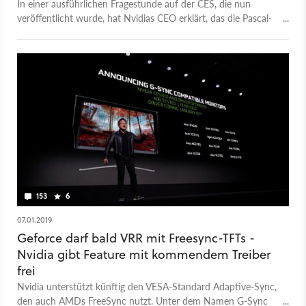
In einer ausführlichen Fragestunde auf der CES, die nun
veröffentlicht wurde, hat Nvidias CEO erklärt, das die Pascal-
Grafikkarten bis auf die Geforce GTX 1060 ausverkauft sind.
153
6
07.01.2019
Geforce darf bald VRR mit Freesync-TFTs -
Nvidia gibt Feature mit kommendem Treiber
frei
Nvidia unterstützt künftig den VESA-Standard Adaptive-Sync,
den auch AMDs FreeSync nutzt. Unter dem Namen G-Sync