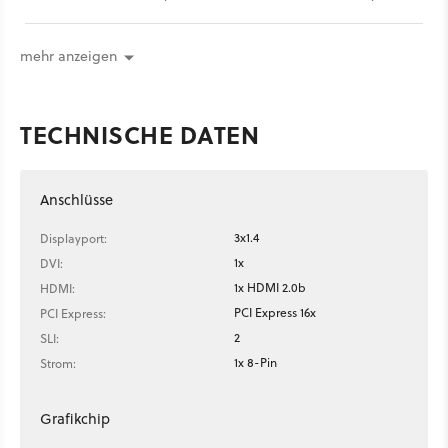
Compatible sollen Geforce-Grafikkarten auf FreeSync-Displays
mit variablen Bildwiederholraten laufen.
mehr anzeigen
TECHNISCHE DATEN
Anschlüsse
3x1.4
Displayport:
1x
DVI:
1x HDMI 2.0b
HDMI:
PCI Express 16x
PCI Express:
2
SLI:
1x 8-Pin
Strom:
Grafikchip