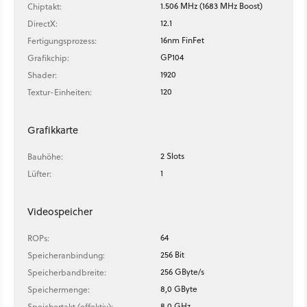
1.506 MHz (1683 MHz Boost)
Chiptakt:
12.1
DirectX:
16nm FinFet
Fertigungsprozess:
GP104
Grafikchip:
1920
Shader:
120
Textur-Einheiten:
Grafikkarte
2 Slots
Bauhöhe:
1
Lüfter:
Videospeicher
64
ROPs:
256 Bit
Speicheranbindung:
256 GByte/s
Speicherbandbreite:
8,0 GByte
Speichermenge:
8,0 GHz
Speichertakt (effektiv):