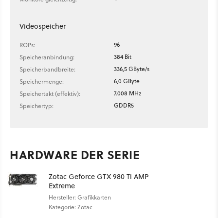
Videospeicher
96
ROPs:
384 Bit
Speicheranbindung:
336,5 GByte/s
Speicherbandbreite:
6,0 GByte
Speichermenge:
7.008 MHz
Speichertakt (effektiv):
GDDR5
Speichertyp:
HARDWARE DER SERIE
Zotac Geforce GTX 980 Ti AMP
Extreme
Hersteller: Grafikkarten
Kategorie: Zotac