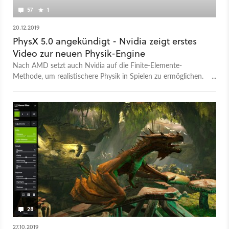
57
1
20.12.2019
PhysX 5.0 angekündigt - Nvidia zeigt erstes
Video zur neuen Physik-Engine
Nach AMD setzt auch Nvidia auf die Finite-Elemente-
Methode, um realistischere Physik in Spielen zu ermöglichen.
Ein erstes Video zeigt PhysX 5.0 in Aktion.
28
27.10.2019