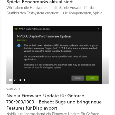
Spiele-Benchmarks aktualisiert
Wir haben die Hardware und die Spiele-Auswahl für das
Grafikkarten-Testsystem erneuert – alle Komponenten, Spiele
und die daraus resultierenden Benchmark-Ergebnisse findet
ihr hier.
91
4
07.06.2018
Nvidia Firmware-Update für Geforce
700/900/1000 - Behebt Bugs und bringt neue
Features für Displayport
Nvidia hat überraschend ein Firmware-Update für Geforce-