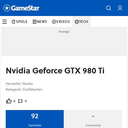
SPIELE
NEWS
VIDEOS
TECH
Nvidia Geforce GTX 980 Ti
Hersteller: Nvidia
Kategorie: Grafikkarten
0
0
92
-
GameStar
Community