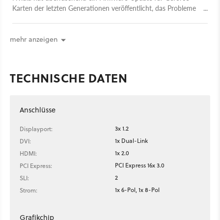
Karten der letzten Generationen veröffentlicht, das Probleme
mit per Display-Port angeschlossenen TFTs behebt und neue
Features von DP 1.3 und 1.4 bringt.
mehr anzeigen
TECHNISCHE DATEN
Anschlüsse
3x 1.2
Displayport:
1x Dual-Link
DVI:
1x 2.0
HDMI:
PCI Express 16x 3.0
PCI Express:
2
SLI:
1x 6-Pol, 1x 8-Pol
Strom:
Grafikchip