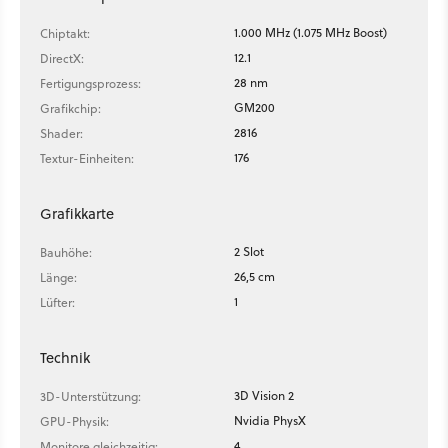
1.000 MHz (1.075 MHz Boost)
Chiptakt:
12.1
DirectX:
28 nm
Fertigungsprozess:
GM200
Grafikchip:
2816
Shader:
176
Textur-Einheiten:
Grafikkarte
2 Slot
Bauhöhe:
26,5 cm
Länge:
1
Lüfter:
Technik
3D Vision 2
3D-Unterstützung:
Nvidia PhysX
GPU-Physik:
4
Monitore gleichzeitig: