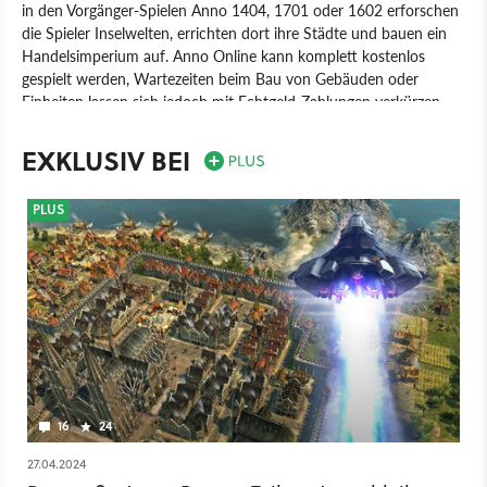
in den Vorgänger-Spielen Anno 1404, 1701 oder 1602 erforschen
die Spieler Inselwelten, errichten dort ihre Städte und bauen ein
Handelsimperium auf. Anno Online kann komplett kostenlos
gespielt werden, Wartezeiten beim Bau von Gebäuden oder
Einheiten lassen sich jedoch mit Echtgeld-Zahlungen verkürzen.
Spiel
PC
Aufbau-Strategie
Strategie
Ubisoft
EXKLUSIV BEI
Blue Byte Software
Anno Online
PLUS
16
24
27.04.2024