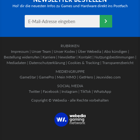
Hol' dir die neuesten Infos zu Games und Hardware direkt ins Postfach
RUBRIKEN
Impressum
|
Unser Team
|
Unser Kodex
|
Über Webedia
|
Abo kündigen
|
Bestellung widerrufen
|
Karriere
|
Newsletter
|
Kontakt
|
Nutzungsbestimmungen
|
Mediadaten
|
Datenschutzerklärung
|
Cookies & Tracking
|
Transparenzbericht
MEDIENGRUPPE
GameStar
|
GamePro
|
Mein MMO
|
GetHero
|
Jeuxvideo.com
SOCIAL MEDIA
Twitter
|
Facebook
|
Instagram
|
TikTok
|
WhatsApp
Copyright © Webedia - alle Rechte vorbehalten