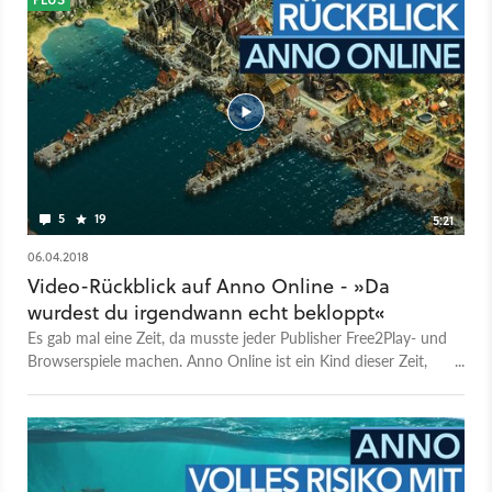
5
19
5:21
06.04.2018
Video-Rückblick auf Anno Online - »Da
wurdest du irgendwann echt bekloppt«
Es gab mal eine Zeit, da musste jeder Publisher Free2Play- und
Browserspiele machen. Anno Online ist ein Kind dieser Zeit,
wurde inzwischen aber bereits eingestellt. Im Video-Rückblick
erinnern sich Heiko Klinge, Markus Schwerdtel, Martin Deppe
und Michael Graf an den Browsertitel, der gar nicht so
schlecht war. Aber zäh - und enorm teuer, wenn man doch
mal etwas kaufen wollte. Dirk Riegert, der Creative Director