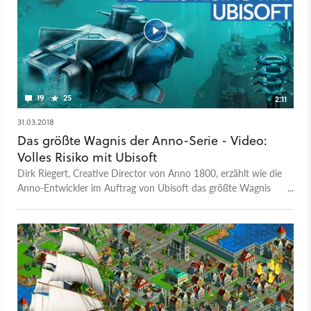
von Anno 1800, lässt sich für dieses Video entschuldigen, zu
Anno Online konnte er nichts sagen, weil er durchgehend an
den »richtigen« Annos gearbeitet hat. Die gab' ja schließlich
auch noch, obwohl die Meinungen auseinandergehen, ob man
bei Anno 2205 überhaupt von einem »richtigen« Anno
sprechen kann. Großer Report: 20 Jahre Anno - Wie die Serie
die Welt eroberte Unsere große Themenwoche: Alle Artikel
19
25
2:11
und Videos zum Anno-Jubiläum
31.03.2018
Das größte Wagnis der Anno-Serie - Video:
Volles Risiko mit Ubisoft
Dirk Riegert, Creative Director von Anno 1800, erzählt wie die
Anno-Entwickler im Auftrag von Ubisoft das größte Wagnis
der Serie eingehen konnten. Und es hat sich gelohnt. Alle
Inhalte der Anno-Themen-Woche