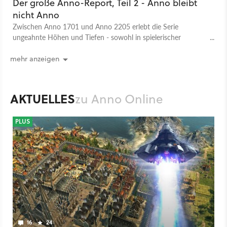
Der große Anno-Report, Teil 2 - Anno bleibt
nicht Anno
Zwischen Anno 1701 und Anno 2205 erlebt die Serie
ungeahnte Höhen und Tiefen - sowohl in spielerischer
Hinsicht als auch beim Setting. Der zweite Teil unseres
Reports erklärt, warum.
mehr anzeigen
AKTUELLES
zu Anno Online
PLUS
16
24