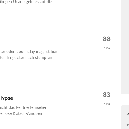
ährigen Urlaub geht es auf die
88
/ 100
ater oder Doomsday mag, ist hier
sten hingucker nach stumpfen
83
lypse
/ 100
nicht das Rentnerfernsehen
llenlose Klatsch-Amöben
P