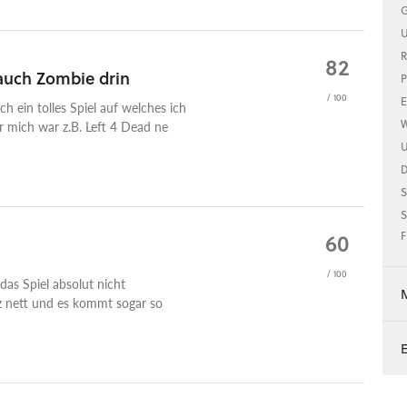
G
U
R
82
 auch Zombie drin
P
/ 100
E
ch ein tolles Spiel auf welches ich
W
r mich war z.B. Left 4 Dead ne
U
S
S
60
F
/ 100
as Spiel absolut nicht
nz nett und es kommt sogar so