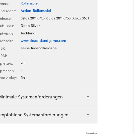
Rollenspiel
enre:
Action-Rollenspiel
ntergenre:
09.09.2011 (PC), 08.09.2011 (PS3, Xbox 360)
elease:
Deep Silver
ublisher:
Techland
ntwickler:
www.deadislandgame.com
ebseite:
Keine Jugendfreigabe
SK:
-
DRM:
20
pielzeit:
-
prachen:
Nein
ree 2 play:
Minimale Systemanforderungen
Empfohlene Systemanforderungen