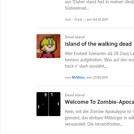
aus !Daher stand fest in meinen diesj
Südseeinsel...
von - Gast -, am 04.10.2011
Dead Island
Island of the walking dead
Wer Endzeit Szenarien alá 28 Days L
bestens aufgehoben. Was auf den er
hack n' slash aussieht,...
von
MrMiles
, am 27.09.2011
Dead Island
Welcome To Zombie-Apoca
Nein, mit der Zombie Apokalypse ist 
gemeint, das ehrbare Mitbürger in wi
verwandelt. Die hirnentfreiten...