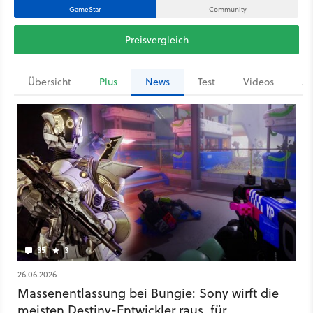
GameStar
Community
Preisvergleich
Übersicht
Plus
News
Test
Videos
Ar
35
3
26.06.2026
Massenentlassung bei Bungie: Sony wirft die
meisten Destiny-Entwickler raus, für