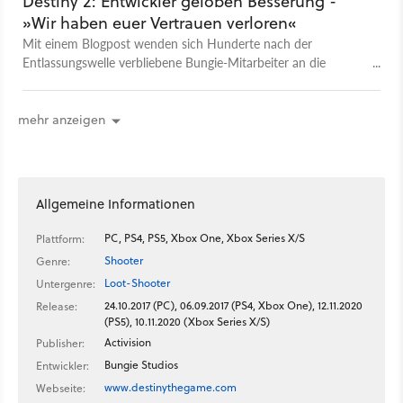
Destiny 2: Entwickler geloben Besserung -
»Wir haben euer Vertrauen verloren«
Mit einem Blogpost wenden sich Hunderte nach der
Entlassungswelle verbliebene Bungie-Mitarbeiter an die
verärgerte Community. Sie stecken sich hohe Ziele.
mehr anzeigen
Allgemeine Informationen
PC, PS4, PS5, Xbox One, Xbox Series X/S
Plattform:
Shooter
Genre:
Loot-Shooter
Untergenre:
24.10.2017 (PC), 06.09.2017 (PS4, Xbox One), 12.11.2020
Release:
(PS5), 10.11.2020 (Xbox Series X/S)
Activision
Publisher:
Bungie Studios
Entwickler:
www.destinythegame.com
Webseite: