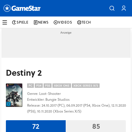
SPIELE
NEWS
VIDEOS
TECH
Destiny 2
PC
PS4
PS5
XBOX ONE
XBOX SERIES X/S
Genre: Loot-Shooter
Entwickler: Bungie Studios
Release: 24.10.2017 (PC), 06.09.2017 (PS4, Xbox One), 12.11.2020
(PS5), 10.11.2020 (Xbox Series X/S)
72
85