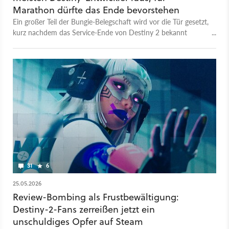
Marathon dürfte das Ende bevorstehen
Ein großer Teil der Bungie-Belegschaft wird vor die Tür gesetzt,
kurz nachdem das Service-Ende von Destiny 2 bekannt
gegeben wurde.
31
6
25.05.2026
Review-Bombing als Frustbewältigung:
Destiny-2-Fans zerreißen jetzt ein
unschuldiges Opfer auf Steam