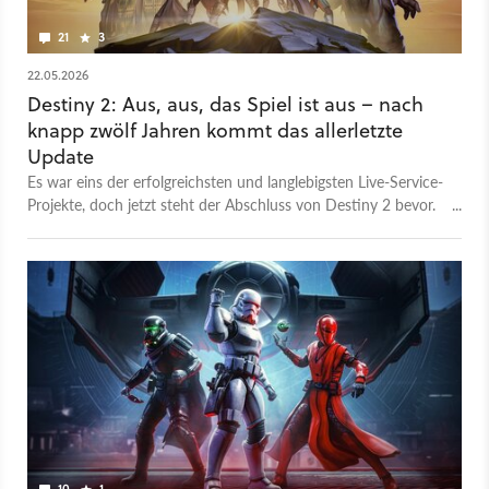
21
3
22.05.2026
Destiny 2: Aus, aus, das Spiel ist aus – nach
knapp zwölf Jahren kommt das allerletzte
Update
Es war eins der erfolgreichsten und langlebigsten Live-Service-
Projekte, doch jetzt steht der Abschluss von Destiny 2 bevor.
Im Juni 2026 kommt das finale Update.
10
1