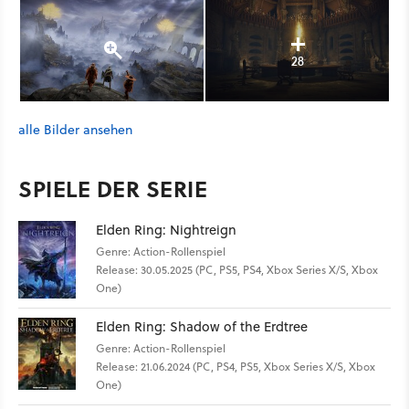
28
alle Bilder ansehen
SPIELE DER SERIE
Elden Ring: Nightreign
Genre: Action-Rollenspiel
Release: 30.05.2025 (PC, PS5, PS4, Xbox Series X/S, Xbox
One)
Elden Ring: Shadow of the Erdtree
Genre: Action-Rollenspiel
Release: 21.06.2024 (PC, PS4, PS5, Xbox Series X/S, Xbox
One)