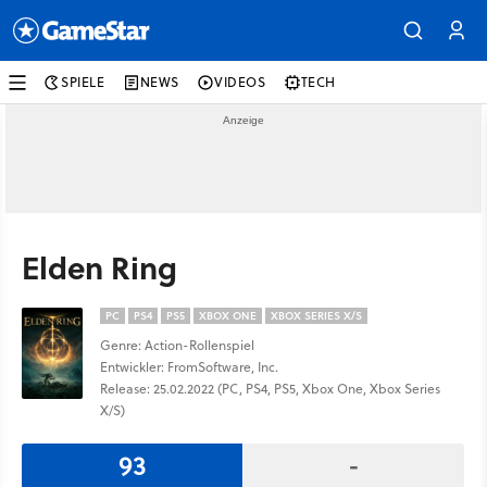
SPIELE
NEWS
VIDEOS
TECH
Elden Ring
PC
PS4
PS5
XBOX ONE
XBOX SERIES X/S
Genre: Action-Rollenspiel
Entwickler: FromSoftware, Inc.
Release: 25.02.2022 (PC, PS4, PS5, Xbox One, Xbox Series
X/S)
93
-