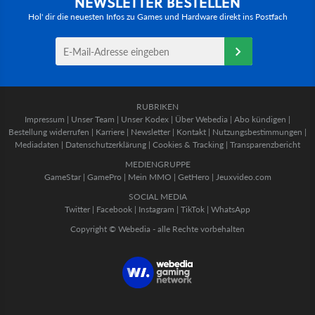
NEWSLETTER BESTELLEN
Hol' dir die neuesten Infos zu Games und Hardware direkt ins Postfach
RUBRIKEN
Impressum
|
Unser Team
|
Unser Kodex
|
Über Webedia
|
Abo kündigen
|
Bestellung widerrufen
|
Karriere
|
Newsletter
|
Kontakt
|
Nutzungsbestimmungen
|
Mediadaten
|
Datenschutzerklärung
|
Cookies & Tracking
|
Transparenzbericht
MEDIENGRUPPE
GameStar
|
GamePro
|
Mein MMO
|
GetHero
|
Jeuxvideo.com
SOCIAL MEDIA
Twitter
|
Facebook
|
Instagram
|
TikTok
|
WhatsApp
Copyright © Webedia - alle Rechte vorbehalten