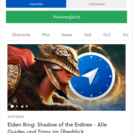
GameStar
Community
Preisvergleich
Übersicht
Plus
News
Test
DLC
Vide
4
8
23.07.2024
Elden Ring: Shadow of the Erdtree - Alle
Guides und Tipps im Überblick