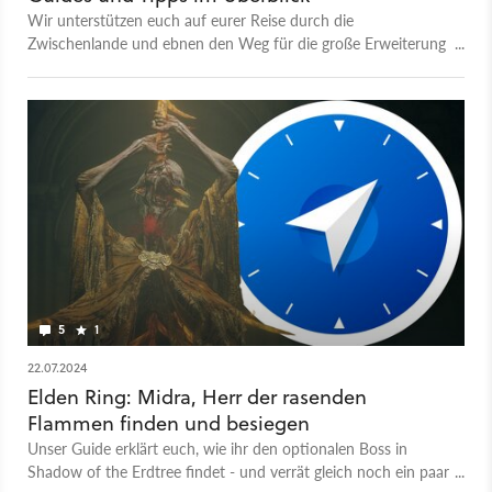
Wir unterstützen euch auf eurer Reise durch die
Zwischenlande und ebnen den Weg für die große Erweiterung
Shadow of the Erdtree. Hier findet ihr hilfreiche Guides und
wertvolle Tipps, mit denen ihr das Meiste aus dem Rollenspiel
herausholt!
5
1
22.07.2024
Elden Ring: Midra, Herr der rasenden
Flammen finden und besiegen
Unser Guide erklärt euch, wie ihr den optionalen Boss in
Shadow of the Erdtree findet - und verrät gleich noch ein paar