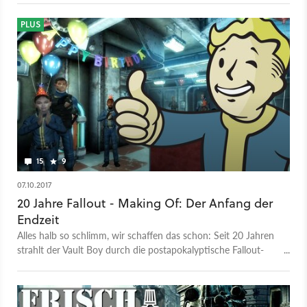
PLUS
15
9
07.10.2017
20 Jahre Fallout - Making Of: Der Anfang der
Endzeit
Alles halb so schlimm, wir schaffen das schon: Seit 20 Jahren
strahlt der Vault Boy durch die postapokalyptische Fallout-
Zukunft. Zum Jubiläum sprach GameStar mit Schöpfern des
Seriendebüts, das als ungeplantes Spaßprojekt eine der
kultigsten Spielwelten hervorachte.