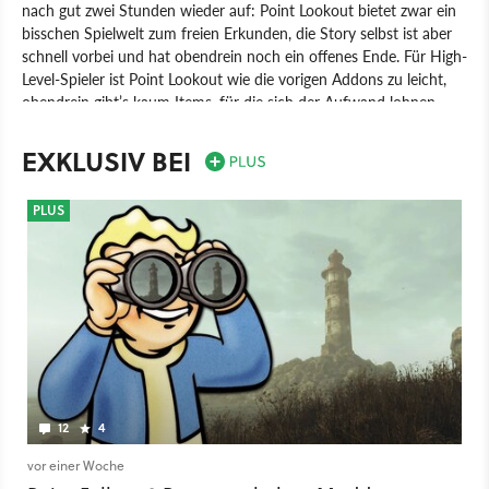
nach gut zwei Stunden wieder auf: Point Lookout bietet zwar ein
bisschen Spielwelt zum freien Erkunden, die Story selbst ist aber
schnell vorbei und hat obendrein noch ein offenes Ende. Für High-
Level-Spieler ist Point Lookout wie die vorigen Addons zu leicht,
obendrein gibt’s kaum Items, für die sich der Aufwand lohnen
würde.
EXKLUSIV BEI
Spiel
PC
Rollenspiel
Ubisoft
Bethesda Game Studios
Fallout 3: Point Lookout
PLUS
12
4
vor einer Woche