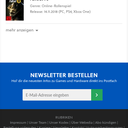
Genre: Online-Rollenspiel
Release: 14.11.2018 (PC, PS4, Xbox One)
mehr anzeigen
NEWSLETTER BESTELLEN
Hol' dir die neuesten Infos zu Games und Hardware direkt ins Postfach
RUBRIKEN
Impressum
|
Unser Team
|
Unser Kodex
|
Über Webedia
|
Abo kündigen
|
Bestellung widerrufen
|
Karriere
|
Newsletter
|
Kontakt
|
Nutzungsbestimmungen
|