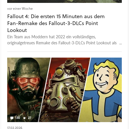
vor einer Woche
Fallout 4: Die ersten 15 Minuten aus dem
Fan-Remake des Fallout-3-DLCs Point
Lookout
Ein Team aus Moddern hat 2022 ein vollständiges,
originalgetreues Remake des Fallout-3-DLCs Point Lookout als
Mod für Fallout 4 veröffentlicht. Im Gameplay-Clip seht ihr die
ersten 15 Minuten der Erweiterung. Ziel des Entwicklerteams
hinter dem Projekt ist es, ganz Fallout 3 in der moderneren
Engine des Nachfolgers wiederauferstehen zu lassen. Ein
Releasedatum gibt es dafür aber noch nicht, die Modder
arbeiten schon seit Jahren an ihrem großen Traum.
130
27
17.02.2026