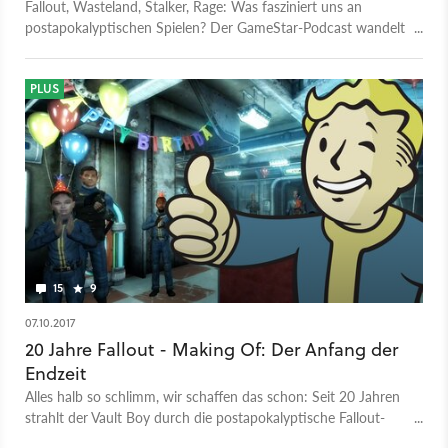
Fallout, Wasteland, Stalker, Rage: Was fasziniert uns an
postapokalyptischen Spielen? Der GameStar-Podcast wandelt
sich zum Weltuntergangskult.
PLUS
15
9
07.10.2017
20 Jahre Fallout - Making Of: Der Anfang der
Endzeit
Alles halb so schlimm, wir schaffen das schon: Seit 20 Jahren
strahlt der Vault Boy durch die postapokalyptische Fallout-
Zukunft. Zum Jubiläum sprach GameStar mit Schöpfern des