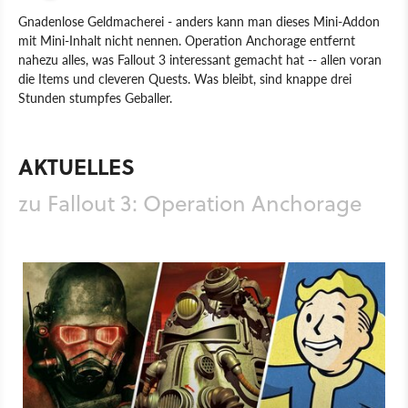
Gnadenlose Geldmacherei - anders kann man dieses Mini-Addon
mit Mini-Inhalt nicht nennen. Operation Anchorage entfernt
nahezu alles, was Fallout 3 interessant gemacht hat -- allen voran
die Items und cleveren Quests. Was bleibt, sind knappe drei
Stunden stumpfes Geballer.
Spiel
PC
Rollenspiel
Bethesda Game Studios
Fallout 3: Operation Anchorage
AKTUELLES
zu Fallout 3: Operation Anchorage