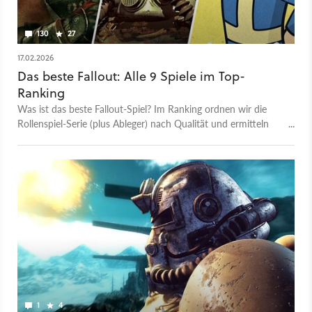
130
27
17.02.2026
Das beste Fallout: Alle 9 Spiele im Top-
Ranking
Was ist das beste Fallout-Spiel? Im Ranking ordnen wir die
Rollenspiel-Serie (plus Ableger) nach Qualität und ermitteln
den besten Teil der Reihe. Wer landet auf Platz 1?
1
4