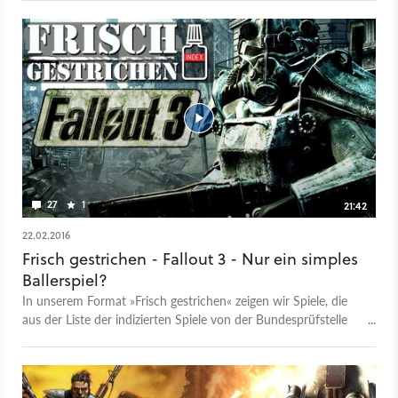
Seriendebüts, das als ungeplantes Spaßprojekt eine der
kultigsten Spielwelten hervorachte.
27
1
21:42
22.02.2016
Frisch gestrichen - Fallout 3 - Nur ein simples
Ballerspiel?
In unserem Format »Frisch gestrichen« zeigen wir Spiele, die
aus der Liste der indizierten Spiele von der Bundesprüfstelle
für jugendgefährdende Medien gestrichen wurden. Diesmal:
Die 2009 indizierte EU-Version von Fallout 3.