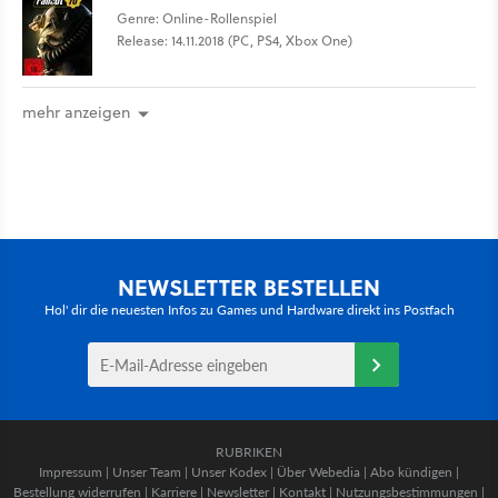
Genre: Online-Rollenspiel
Release: 14.11.2018 (PC, PS4, Xbox One)
mehr anzeigen
NEWSLETTER BESTELLEN
Hol' dir die neuesten Infos zu Games und Hardware direkt ins Postfach
RUBRIKEN
Impressum
|
Unser Team
|
Unser Kodex
|
Über Webedia
|
Abo kündigen
|
Bestellung widerrufen
|
Karriere
|
Newsletter
|
Kontakt
|
Nutzungsbestimmungen
|