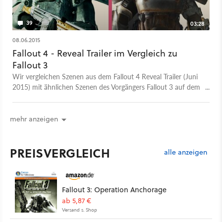
39
03:28
08.06.2015
Fallout 4 - Reveal Trailer im Vergleich zu
Fallout 3
Wir vergleichen Szenen aus dem Fallout 4 Reveal Trailer (Juni
2015) mit ähnlichen Szenen des Vorgängers Fallout 3 auf dem
PC. Wir haben versucht, die Szenen so auszusuchen, dass sie
sich möglichst ähnlich sind. Dabei haben wir Tageszeiten und
Wetterbedingungen so gut wie möglich berücksichtigt. Fallout
mehr anzeigen
3 ist im Originalzustand, also ohne Mods oder Tweaks und auf
maximalen Grafikeinstellungen.
PREISVERGLEICH
alle anzeigen
Fallout 3: Operation Anchorage
ab 5,87 €
Versand s. Shop