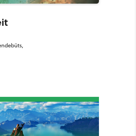
it
endebüts,