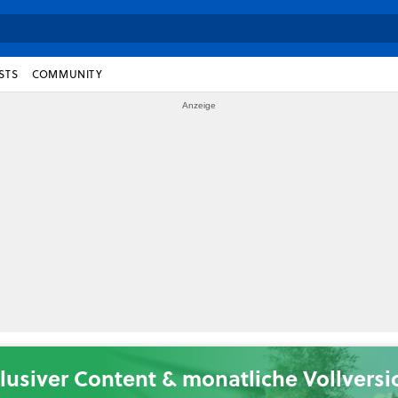
STS
COMMUNITY
lusiver Content & monatliche Vollvers