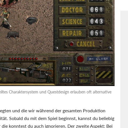
eiltes Charaktersystem und Questdesign erlauben oft alternative
t legten und die wir während der gesamten Produktion
ität. Sobald du mit dem Spiel beginnst, kannst du beliebig
 die konntest du auch ignorieren. Der zweite Aspekt: Bei