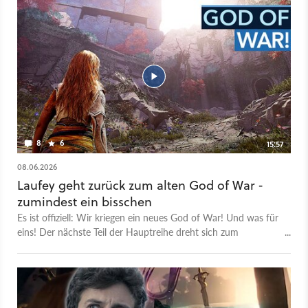
8
6
15:57
08.06.2026
Laufey geht zurück zum alten God of War -
zumindest ein bisschen
Es ist offiziell: Wir kriegen ein neues God of War! Und was für
eins! Der nächste Teil der Hauptreihe dreht sich zum
allerersten Mal nicht um Kratos. Auch nicht um einen älteren
Atreus. Sondern um die Wächterin der Riesen, Kratos' zweite
Frau und Atreus Mutter, Laufey. Und obwohl so viel im neuen
Spiel so anders scheint als im Vorgänger, erinnern manche
Dinge wiederum an das ganz alte God of War in Griechenland.