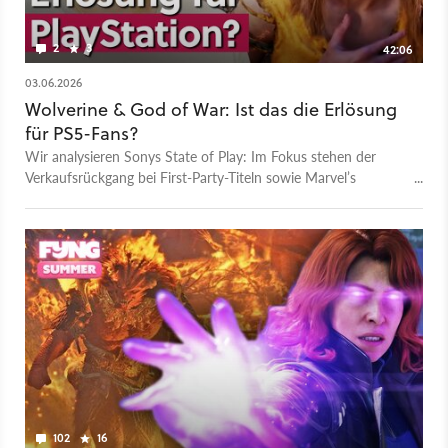
2
3
42:06
03.06.2026
Wolverine & God of War: Ist das die Erlösung
für PS5-Fans?
Wir analysieren Sonys State of Play: Im Fokus stehen der
Verkaufsrückgang bei First-Party-Titeln sowie Marvel’s
Wolverine, Until Dawn 2 und der neue Trailer zu Silent Hill:
Townfall. Dazu kommt natürlich das Highlight der Show: das
Spin-off God of War: Laufey - ohne Kratos! Das ist die
Videoversion unseres GameStar Podcasts. - Alle Folgen des
GameStar Podcasts - GameStar Podcast bei Apple Podcasts
- GameStar Podcast bei Spotify - GameStar Podcast bei
Podcast Addict - GameStar Podcast im RSS Feed Mehr
Videotalks findet ihr auf bei GameStar Talk – auch auf
Youtube. Was ist GameStar Talk? GameStar Talk ist sozusagen
die Videofassung des GameStar Podcasts und ein
gemeinsames Angebot von GameStar, GamePro und
MeinMMO. Wir wollen euch mit jedem Gespräch, mit jedem
102
16