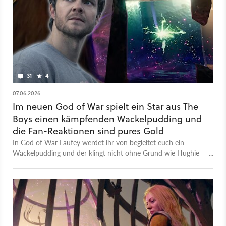
Und dann sieht es natürlich auch noch wahnsinnig gut aus.
Was wir schon sicher wissen, was gemunkelt wird und welche
Fragen offen bleiben, hab ich für euch in diesem Video
zusammengetragen.
31
4
07.06.2026
Im neuen God of War spielt ein Star aus The
Boys einen kämpfenden Wackelpudding und
die Fan-Reaktionen sind pures Gold
In God of War Laufey werdet ihr von begleitet euch ein
Wackelpudding und der klingt nicht ohne Grund wie Hughie
aus The Boys.