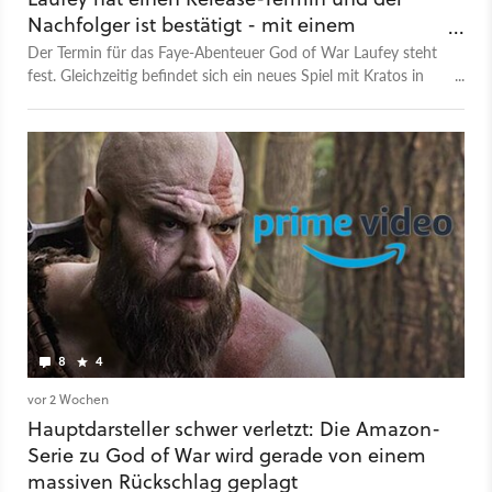
Nachfolger ist bestätigt - mit einem
wichtigen Detail
Der Termin für das Faye-Abenteuer God of War Laufey steht
fest. Gleichzeitig befindet sich ein neues Spiel mit Kratos in
Arbeit – und baut direkt auf den Ereignissen von Laufey auf.
8
4
vor 2 Wochen
Hauptdarsteller schwer verletzt: Die Amazon-
Serie zu God of War wird gerade von einem
massiven Rückschlag geplagt