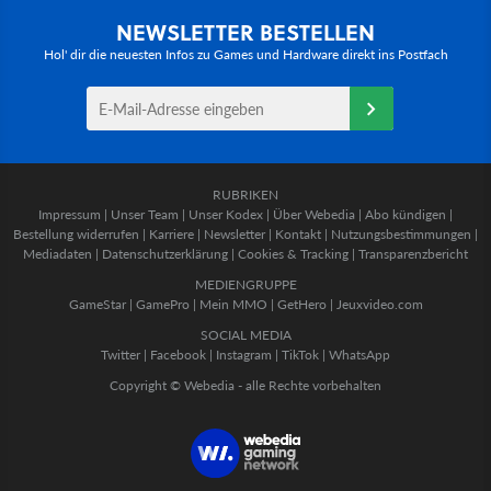
NEWSLETTER BESTELLEN
Hol' dir die neuesten Infos zu Games und Hardware direkt ins Postfach
RUBRIKEN
Impressum
|
Unser Team
|
Unser Kodex
|
Über Webedia
|
Abo kündigen
|
Bestellung widerrufen
|
Karriere
|
Newsletter
|
Kontakt
|
Nutzungsbestimmungen
|
Mediadaten
|
Datenschutzerklärung
|
Cookies & Tracking
|
Transparenzbericht
MEDIENGRUPPE
GameStar
|
GamePro
|
Mein MMO
|
GetHero
|
Jeuxvideo.com
SOCIAL MEDIA
Twitter
|
Facebook
|
Instagram
|
TikTok
|
WhatsApp
Copyright © Webedia - alle Rechte vorbehalten