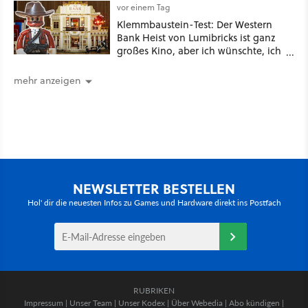
vor einem Tag
Klemmbaustein-Test: Der Western
Bank Heist von Lumibricks ist ganz
großes Kino, aber ich wünschte, ich
hätte vorher nie von der Marke
gehört
mehr anzeigen
NEWSLETTER BESTELLEN
Hol' dir die neuesten Infos zu Games und Hardware direkt ins Postfach
RUBRIKEN
Impressum
|
Unser Team
|
Unser Kodex
|
Über Webedia
|
Abo kündigen
|