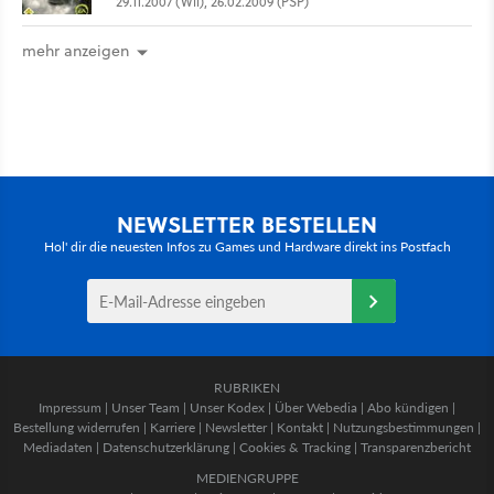
29.11.2007 (Wii), 26.02.2009 (PSP)
mehr anzeigen
NEWSLETTER BESTELLEN
Hol' dir die neuesten Infos zu Games und Hardware direkt ins Postfach
RUBRIKEN
Impressum
|
Unser Team
|
Unser Kodex
|
Über Webedia
|
Abo kündigen
|
Bestellung widerrufen
|
Karriere
|
Newsletter
|
Kontakt
|
Nutzungsbestimmungen
|
Mediadaten
|
Datenschutzerklärung
|
Cookies & Tracking
|
Transparenzbericht
MEDIENGRUPPE