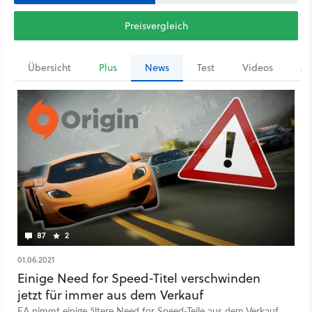
Preisvergleich
Übersicht
Plus
News
Test
Videos
Ar
87
2
01.06.2021
Einige Need for Speed-Titel verschwinden
jetzt für immer aus dem Verkauf
EA nimmt einige ältere Need for Speed-Teile aus dem Verkauf.