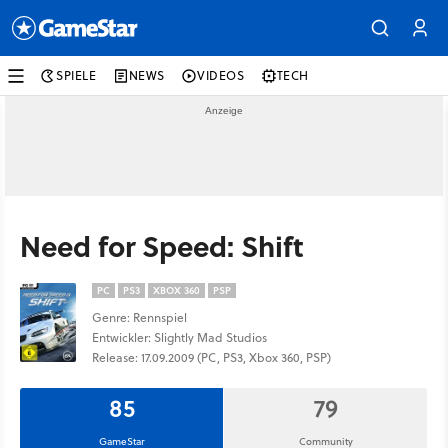
SPIELE
NEWS
VIDEOS
TECH
Need for Speed: Shift
PC
PS3
XBOX 360
PSP
Genre: Rennspiel
Entwickler: Slightly Mad Studios
Release: 17.09.2009 (PC, PS3, Xbox 360, PSP)
85
79
GameStar
Community