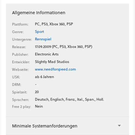
Allgemeine Informationen
PC, PS3, Xbox 360, PSP
Plattform:
Sport
Genre:
Rennspiel
Untergenre:
17.09.2009 (PC, PS3, Xbox 360, PSP)
Release:
Electronic Arts
Publisher:
Slightly Mad Studios
Entwickler:
www.needforspeed.com
Webseite:
ab 6 Jahren
USK:
-
DRM:
20
Spielzeit:
Deutsch, Englisch, Franz., Ital., Span., Holl.
Sprachen:
Nein
Free 2 play:
Minimale Systemanforderungen