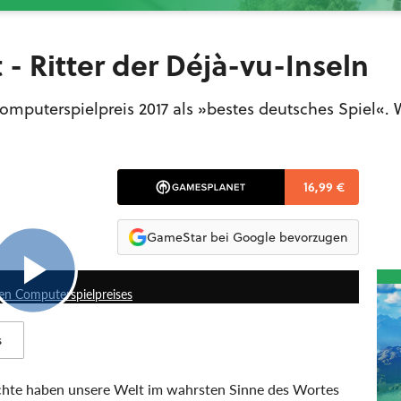
 - Ritter der Déjà-vu-Inseln
mputerspielpreis 2017 als »bestes deutsches Spiel«. W
16,99 €
GameStar bei Google bevorzugen
6:09
hen Computerspielpreises
s
ächte haben unsere Welt im wahrsten Sinne des Wortes