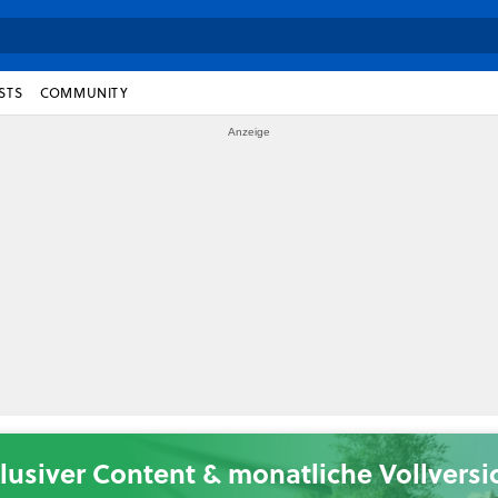
STS
COMMUNITY
lusiver Content & monatliche Vollvers