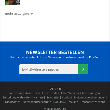
mehr anzeigen
NEWSLETTER BESTELLEN
Hol' dir die neuesten Infos zu Games und Hardware direkt ins Postfach
RUBRIKEN
Impressum
|
Unser Team
|
Unser Kodex
|
Über Webedia
|
Abo kündigen
|
Bestellung widerrufen
|
Karriere
|
Newsletter
|
Kontakt
|
Nutzungsbestimmungen
|
Mediadaten
|
Datenschutzerklärung
|
Cookies & Tracking
|
Transparenzbericht
MEDIENGRUPPE