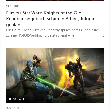
24.05.2019
Film zu Star Wars: Knights of the Old
Republic angeblich schon in Arbeit, Trilogie
geplant
Lucasfilm-Chefin Kathleen Kennedy sprach bereits über Pläne
zu einer KotOR-Verfilmung. Jetzt scheint eine
Drehbuchautorin bereits daran zu arbeiten - doch nicht für
die Game-of-Thrones-Macher.
30
1
15.04.2019