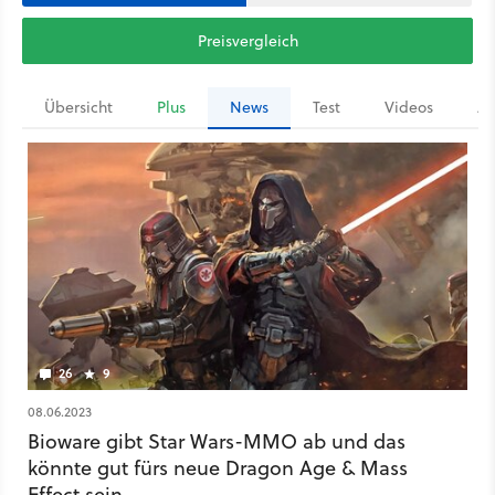
Preisvergleich
Übersicht
Plus
News
Test
Videos
Ar
26
9
08.06.2023
Bioware gibt Star Wars-MMO ab und das
könnte gut fürs neue Dragon Age & Mass
Effect sein