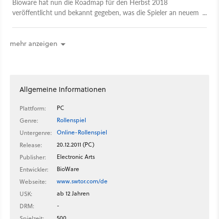
Bioware hat nun die Roadmap für den Herbst 2018
veröffentlicht und bekannt gegeben, was die Spieler an neuem
Content erwarten können.
mehr anzeigen
Allgemeine Informationen
PC
Plattform:
Rollenspiel
Genre:
Online-Rollenspiel
Untergenre:
20.12.2011 (PC)
Release:
Electronic Arts
Publisher:
BioWare
Entwickler:
www.swtor.com/de
Webseite:
ab 12 Jahren
USK:
-
DRM:
500
Spielzeit: