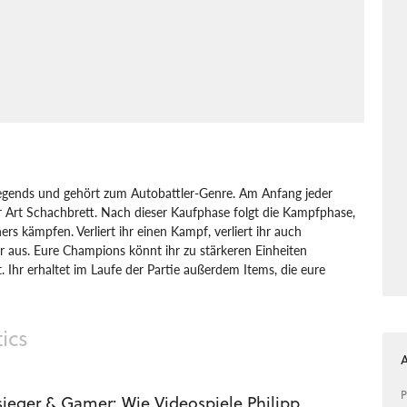
 Legends und gehört zum Autobattler-Genre. Am Anfang jeder
er Art Schachbrett. Nach dieser Kaufphase folgt die Kampfphase,
s kämpfen. Verliert ihr einen Kampf, verliert ihr auch
r aus. Eure Champions könnt ihr zu stärkeren Einheiten
t. Ihr erhaltet im Laufe der Partie außerdem Items, die eure
es
Riot Games
Teamfight Tactics
ics
P
ieger & Gamer: Wie Videospiele Philipp