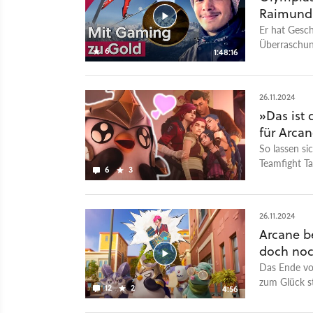
Raimund 
Er hat Gesch
Überraschun
6
1:48:16
gerade von d
Monitor-Setu
Goldmedaill
26.11.2024
auf dem Tre
»Das ist 
Sieg, sein 
für Arcan
Höhenangst 
Urgestein He
So lassen si
heute fast a
Teamfight Ta
6
3
Designer unb
GameStar Po
Podcast bei
26.11.2024
Podcast bei
Arcane b
Videotalks f
doch noc
GameStar Tal
GameStar Po
Das Ende vo
GamePro und
zum Glück st
12
2
4:56
Video unterh
aufzufangen.
neue Einblic
werden die 