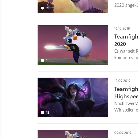
2020 angekü
21
geben.
16.10.2019
Teamfigh
2020
Es war seit 
kommt es fü
1
12.09.2019
Teamfight
Highspee
Nach zwei Wo
Wir stellen
12
vor.
09.09.2019