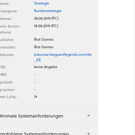
Strategie
enre:
Rundenstrategie
ntergenre:
26.06.2019 (PC)
elease:
18.06.2019 (PC)
arly-Access-
elease:
Riot Games
ublisher:
Riot Games
ntwickler:
play.euw.leagueoflegends.com/de
ebseite:
_DE
keine Angabe
SK:
-
DRM:
-
pielzeit:
-
prachen:
Ja
ree 2 play:
Minimale Systemanforderungen
Empfohlene Systemanforderungen