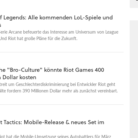
nd spielen, sowie neue Seiten unserer Teammitglieder. Falls ihr
e prompt vom Fernseher eingesogen. Dort wirbeln sie durch
he habt, dann schreibt sie gerne in die Kommentare!
lenden und legendäre Kämpfe, bis sie schließlich wieder im
f Legends: Alle kommenden LoL-Spiele und
hnzimmer aufwachen. Doch sie sind nicht allein. Sie werden
s
Schlüsselfiguren aus Arcane begrüßt, auch denen, die am Ende
gentlich gar nicht mehr am Leben sind. Das Getummel gipfelt in
Serie Arcane befeuerte das Interesse am Universum von League
rwärmenden Gruppenumarmung, die die Wunden heilt, die das
Und Riot hat große Pläne für die Zukunft.
rcane bei den Fans hinterlassen hat.
he "Bro-Culture" könnte Riot Games 400
 Dollar kosten
reit um Geschlechterdiskriminierung bei Entwickler Riot geht
lte fordern 390 Millionen Dollar mehr als zunächst vereinbart.
t Tactics: Mobile-Release & neues Set im
iot hat die Mobile-Umsetzung seines Autobattlers für März