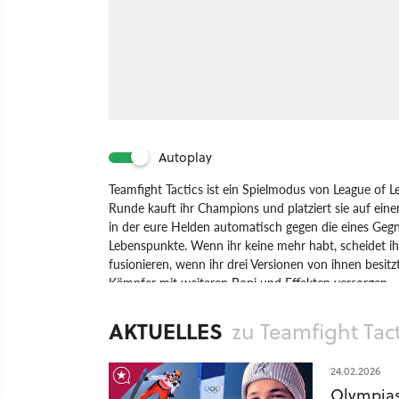
Autoplay
Teamfight Tactics ist ein Spielmodus von League of
Runde kauft ihr Champions und platziert sie auf ein
in der eure Helden automatisch gegen die eines Gegner
Lebenspunkte. Wenn ihr keine mehr habt, scheidet ih
fusionieren, wenn ihr drei Versionen von ihnen besitz
Kämpfer mit weiteren Boni und Effekten versorgen.
Spiel
PC
Rundenstrategie
Strategie
Riot Gam
AKTUELLES
zu Teamfight Tact
24.02.2026
Olympias