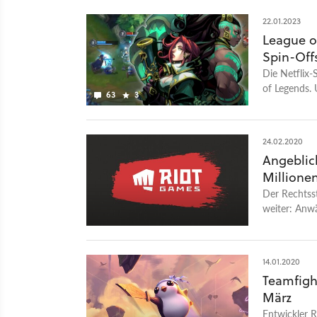
entwickeln u
Netflix-Seri
22.01.2023
Themenwünsc
einige Rückb
League o
sicheren Wo
Spin-Off
von einigen 
der Serie ei
Die Netflix-
einer herze
of Legends. 
63
3
Finale von A
24.02.2020
Angeblic
Millionen
Der Rechtsst
weiter: Anwä
14.01.2020
Teamfigh
März
Entwickler R