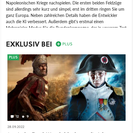
Napoleonischen Kriege nachspielen. Die ersten beiden Feldzüge
sind allerdings sehr kurz und simpel, erst im dritten ringen Sie um
ganz Europa. Neben zahlreichen Details haben die Entwickler
auch die KI verbessert. Außerdem gibt's erstmal einen
Mehrspieler-Modus für die Rundenkampagne, der in unserem Test
aber unter schweren Lags litt.
EXKLUSIV BEI
Spiel
PC
Echtzeit-Strategie
Strategie
Sega
Creative Assembly
Napoleon: Total War
PLUS
12
9
28.09.2022