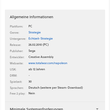
Allgemeine Informationen
PC
Plattform:
Strategie
Genre:
Echtzeit-Strategie
Untergenre:
26.02.2010 (PC)
Release:
Sega
Publisher:
Creative Assembly
Entwickler:
www.totalwar.com/napoleon
Webseite:
ab 12 Jahren
USK:
-
DRM:
30
Spielzeit:
Deutsch (weitere per Steam-Download)
Sprachen:
Nein
Free 2 play:
Minimale Systemanforderungen