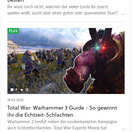
Ihr wisst noch nicht, welchen der vielen Lords ihr zuerst
spielen wollt, sucht aber einen guten oder spannenden Start?
Unser Experte hat da ein paar Vorschläge für euch.
PLUS
7
12
18.02.2022
Total War: Warhammer 3 Guide - So gewinnt
ihr die Echtzeit-Schlachten
Warhammer 3 besitzt neben der rundenbasierten Kampagne
auch Echtzeitschlachten. Total-War-Experte Moerp hat