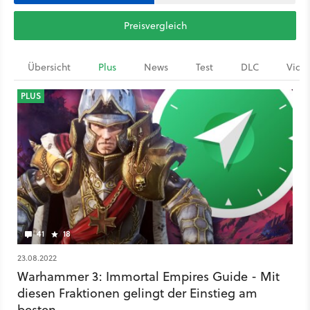
Preisvergleich
Übersicht
Plus
News
Test
DLC
Vide
PLUS
41
18
23.08.2022
Warhammer 3: Immortal Empires Guide - Mit
diesen Fraktionen gelingt der Einstieg am
besten